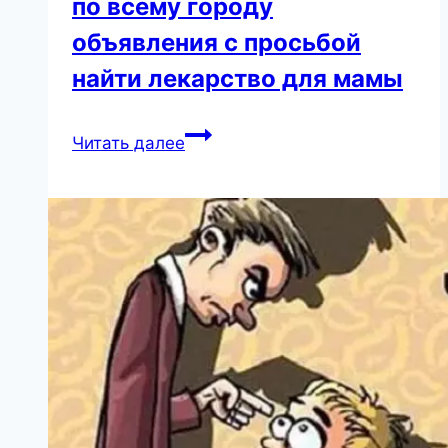
по всему городу
everyone
is
объявления с просьбой
happy
найти лекарство для мамы
about
it
Шестиклассник
Читать далее
расклеил
по
всему
городу
объявления
с
просьбой
найти
лекарство
для
мамы