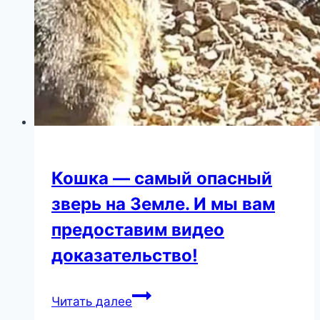
сказала
больше,
чем
тысяча
слов
Кошка — самый опасный
зверь на Земле. И мы вам
предоставим видео
доказательство!
Кошка
Читать далее
—