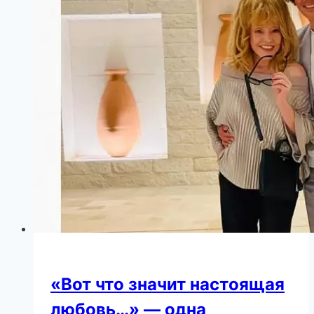
в
40
лет
от
22-
летнего
парня
«Вот что значит настоящая
любовь…» — одна