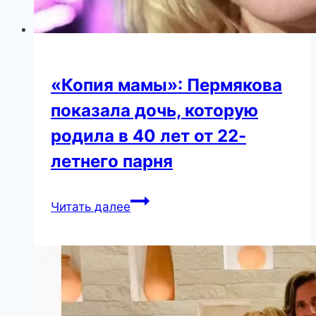
«Копия мамы»: Пермякова
показала дочь, которую
родила в 40 лет от 22-
летнего парня
«Копия
Читать далее
мамы»:
Пермякова
показала
дочь,
которую
родила