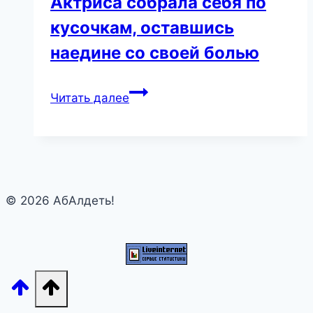
Актриса собрала себя по
кусочкам, оставшись
наедине со своей болью
Захарова
Читать далее
сумела
восстать
из
пепла
после
© 2026 АбАлдеть!
кончины
8-
месячного
ребенка.
Актриса
собрала