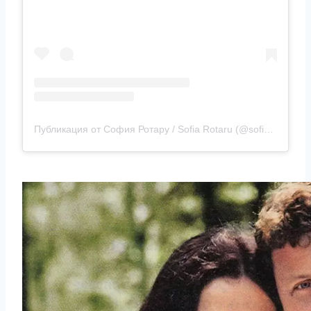
Публикация от София Ротару / Sofia Rotaru (@sofiarotaru.official)