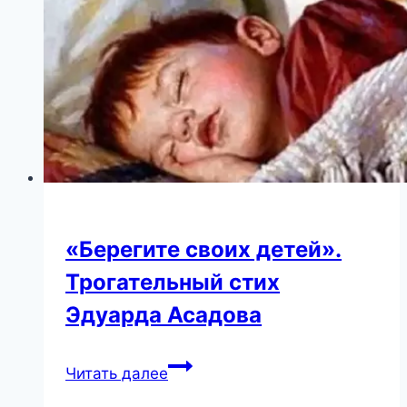
продуманная
система
в
мире
«Берегите своих детей».
Трогательный стих
Эдуарда Асадова
«Берегите
Читать далее
своих