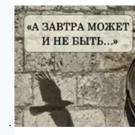
детей».
Трогательный
стих
Эдуарда
Асадова