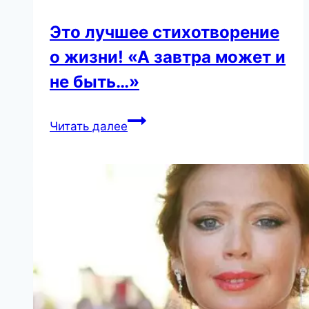
Это лучшее стихотворение
о жизни! «А завтра может и
не быть…»
Это
Читать далее
лучшее
стихотворение
о
жизни!
«А
завтра
может
и
не
быть…»