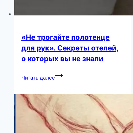
«Не трогайте полотенце
для рук». Секреты отелей,
о которых вы не знали
«Не
Читать далее
трогайте
полотенце
для
рук».
Секреты
отелей,
о