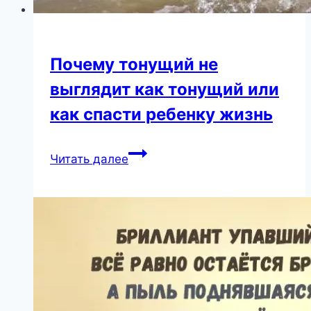
Почему тонущий не
выглядит как тонущий или
как спасти ребенку жизнь
Почему
Читать далее
тонущий
не
выглядит
как
тонущий
или
как
спасти