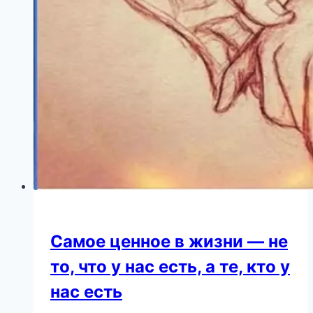
которых
вы
не
знали
Самое ценное в жизни — не
то, что у нас есть, а те, кто у
нас есть