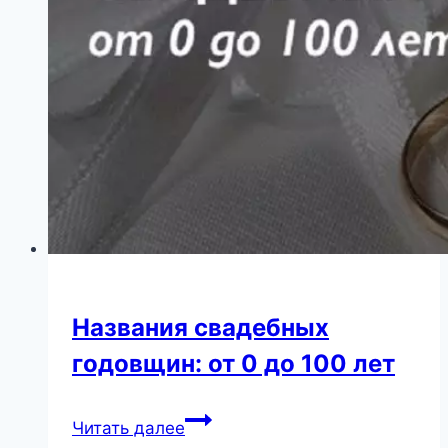
Названия свадебных
годовщин: от 0 до 100 лет
Названия
Читать далее
свадебных