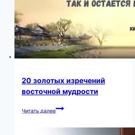
ребенку
жизнь
20 золотых изречений
восточной мудрости
20
Читать далее
золотых
изречений
восточной