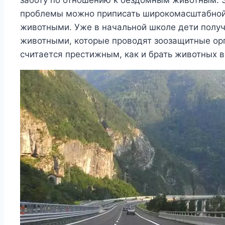
заботу по отношению к бездомным животным. З
проблемы можно приписать широкомасштабной 
животными. Уже в начальной школе дети получ
животными, которые проводят зоозащитные орг
считается престижным, как и брать животных в