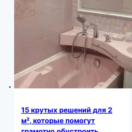
узнали
балерину
15 крутых решений для 2
м², которые помогут
грамотно обустроить