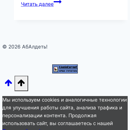
Вот
Читать далее
21
короткий
факт
о
мире.
© 2026 АбАлдеть!
И
вы
офигеете
—
буквально
—
от
Мы используем cookies и аналогичные технологии
каждого!
для улучшения работы сайта, анализа трафика и
персонализации контента. Продолжая
использовать сайт, вы соглашаетесь с нашей