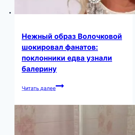
Нежный образ Волочковой
шокировал фанатов:
поклонники едва узнали
балерину
Нежный
Читать далее
образ
Волочковой
шокировал
фанатов:
поклонники
едва