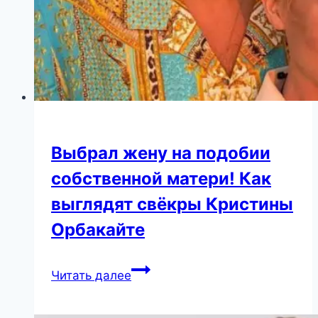
Выбрал жену на подобии
собственной матери! Как
выглядят свёкры Кристины
Орбакайте
Выбрал
Читать далее
жену
на