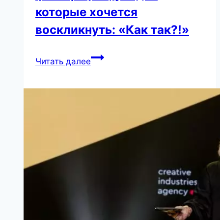
которые хочется
воскликнуть: «Как так?!»
15
Читать далее
удивительных
фотографий,
увидев
которые
хочется
воскликнуть:
«Как
так?!»