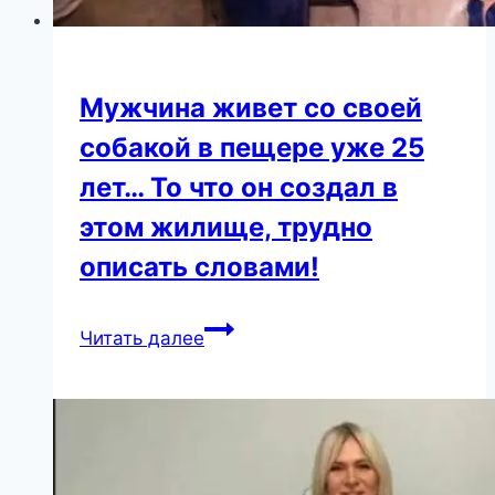
была
уже
девочка
Мужчина живет со своей
2-
х
собакой в пещере уже 25
лет)
лет… То что он создал в
этом жилище, трудно
описать словами!
Мужчина
Читать далее
живет
со
своей
собакой
в