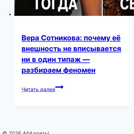
Вера Сотникова: почему её
внешность не вписывается
ни в один типаж —
разбираем феномен
Вера
Читать далее
Сотникова:
почему
её
внешность
не
© 2026 АбАлдеть!