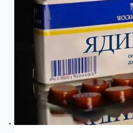
восхитила
сеть