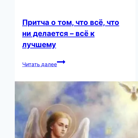
Притча о том, что всё, что
ни делается – всё к
лучшему
Притча
Читать далее
о
том,
что
всё,
что
ни
делается
–
всё