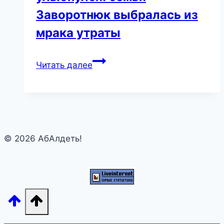
Заворотнюк выбралась из
мрака утраты
Пётр
Читать далее
Чернышёв
наконец-
то
улыбнулся:
семья
© 2026 АбАлдеть!
Заворотнюк
выбралась
из
мрака
утраты