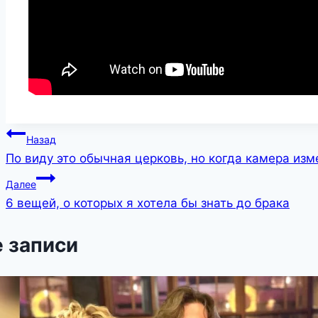
Навигация
Назад
По виду это обычная церковь, но когда камера изм
по
Далее
записям
6 вещей, о которых я хотела бы знать до брака
 записи