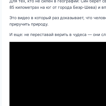
Для тех, кто не силён в географии: Син берёт 
85 километрах на юг от города Беэр-Шева) и в
Это видео в который раз доказывает, что челове
приручить природу.
И еще: не переставай верить в чудеса — они с