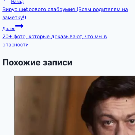
Навигация
Назад
Вирус цифрового слабоумия (Всем родителям на
по
заметку!)
записям
Далее
20+ фото, которые доказывают, что мы в
опасности
Похожие записи