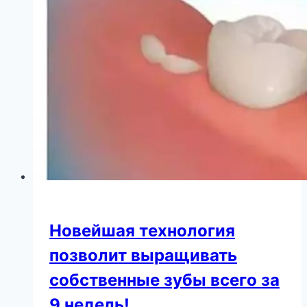
не
поздно
начать
становиться
моложе
Новейшая технология
позволит выращивать
собственные зубы всего за
9 недель!