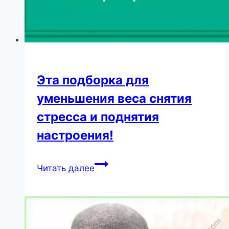
Эта подборка для
уменьшения веса снятия
стресса и поднятия
настроения!
Эта
Читать далее
подборка
для
уменьшения
веса