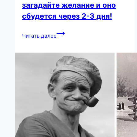
загадайте желание и оно
сбудется через 2-3 дня!
Талисман
Читать далее
счастья
и
богатства
—
просто
загадайте
желание
и
оно
сбудется
через
2-