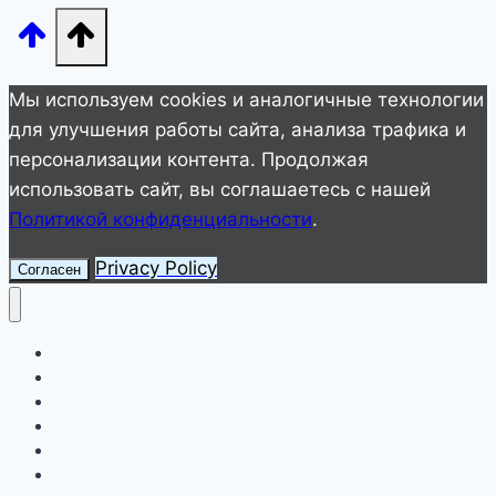
деле
живёт
Кадышева
Мы используем cookies и аналогичные технологии
с
для улучшения работы сайта, анализа трафика и
семьёй
персонализации контента. Продолжая
использовать сайт, вы соглашаетесь с нашей
Политикой конфиденциальности
.
Privacy Policy
Согласен
Улетное видео
Животные
Интересное
Невероятное
Полезное
Смешное