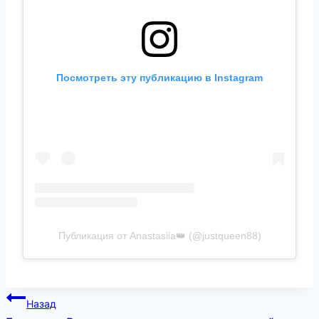
Посмотреть эту публикацию в Instagram
Публикация от Anastasiia👑 (@justqueen88)
Навигация
Назад