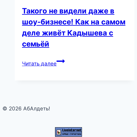
Такого не видели даже в
шоу-бизнесе! Как на самом
деле живёт Кадышева с
семьёй
Такого
Читать далее
не
видели
даже
в
шоу-
© 2026 АбАлдеть!
бизнесе!
Как
на
самом