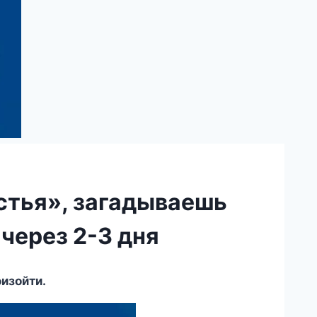
стья», загадываешь
 через 2-3 дня
оизойти.