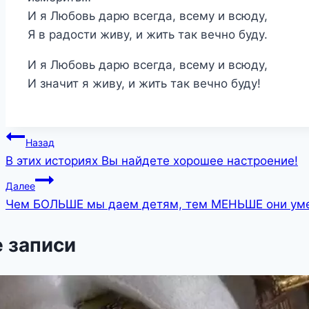
И я Любовь дарю всегда, всему и всюду,
Я в радости живу, и жить так вечно буду.
И я Любовь дарю всегда, всему и всюду,
И значит я живу, и жить так вечно буду!
Навигация
Назад
В этих историях Вы найдете хорошее настроение!
по
Далее
записям
Чем БОЛЬШЕ мы даем детям, тем МЕНЬШЕ они уме
 записи