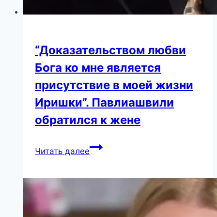
“Доказательством любви
Бога ко мне является
присутствие в моей жизни
Иришки”. Павлиашвили
обратился к жене
“Доказательством
Читать далее
любви
Бога
ко
мне
является