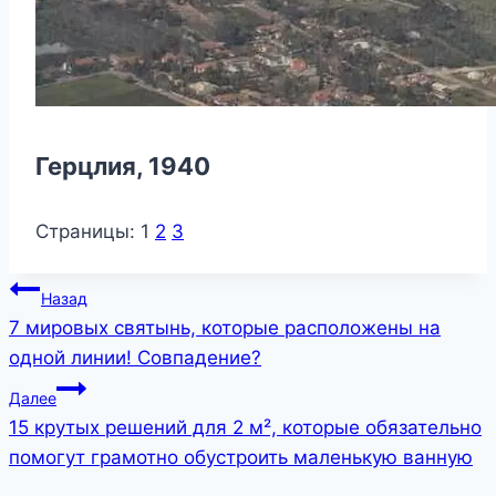
Герцлия, 1940
Страницы:
1
2
3
Навигация
Назад
7 мировых святынь, которые расположены на
по
одной линии! Совпадение?
записям
Далее
15 крутых решений для 2 м², которые обязательно
помогут грамотно обустроить маленькую ванную