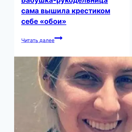
Бабушка-рукодельница
сама вышила крестиком
себе «обои»
Бабушка-
Читать далее
рукодельница
сама
вышила
крестиком
себе
«обои»