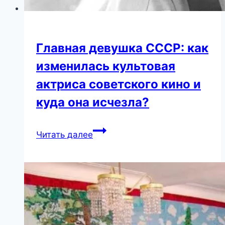
Главная девушка СССР: как
изменилась культовая
актриса советского кино и
куда она исчезла?
Главная
Читать далее
девушка
СССР:
как
изменилась
культовая
актриса
советского