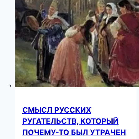
летняя
Оля
Полякова
опубликовала
фото
в
леопардовом
комплекте
СМЫСЛ РУССКИХ
РУГАТЕЛЬСТВ, КОТОРЫЙ
ПОЧЕМУ-ТО БЫЛ УТРАЧЕН