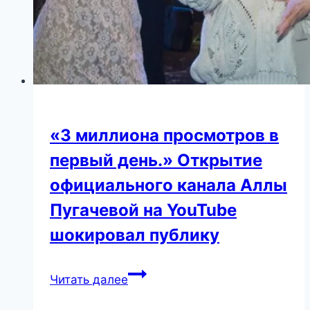
«3 миллиона просмотров в
первый день.» Открытие
официального канала Аллы
Пугачевой на YouTube
шокировал публику
«3
Читать далее
миллиона
просмотров