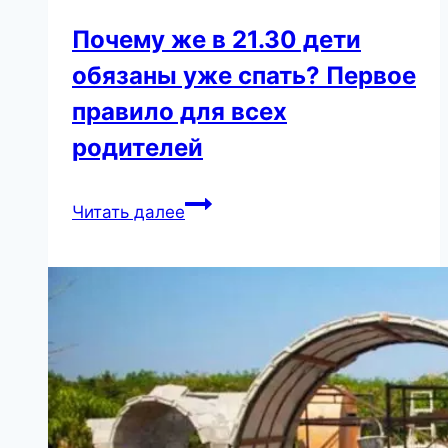
Почему же в 21.30 дети
обязаны уже спать? Первое
правило для всех
родителей
Почему
Читать далее
же
в
21.30
дети
обязаны
уже
спать?
Первое
правило