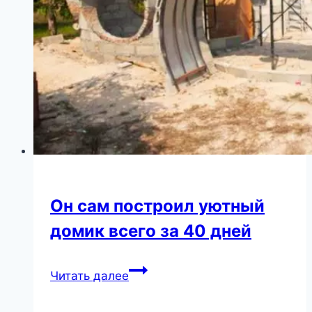
для
всех
родителей
Он сам построил уютный
домик всего за 40 дней
Он
Читать далее
сам
построил