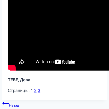
ТЕБЕ, Дева
Страницы:
1
2
3
Навигация
Назад