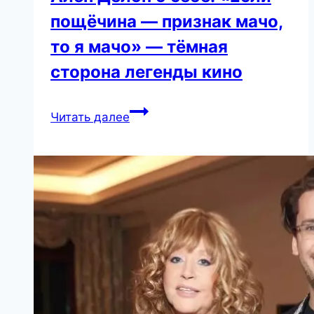
пощёчина — признак мачо,
то я мачо» — тёмная
сторона легенды кино
Ален
Читать далее
Делон
о
себе:
«Если
пощёчина
—
признак
мачо,
то
я