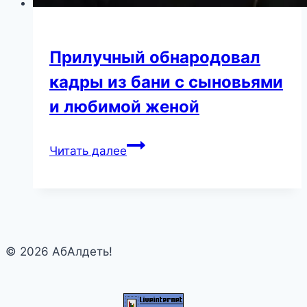
Прилучный обнародовал
кадры из бани с сыновьями
и любимой женой
Прилучный
Читать далее
обнародовал
кадры
из
бани
с
© 2026 АбАлдеть!
сыновьями
и
любимой