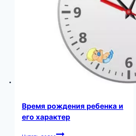
for
her
terrible
costume
Время рождения ребенка и
его характер
Время