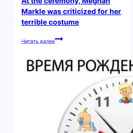
At the ceremony, Meghan
Markle was criticized for her
terrible costume
«How
Читать далее
can
be
so
tasteless!»
At
the
ceremony,
Meghan
Markle
was
criticized