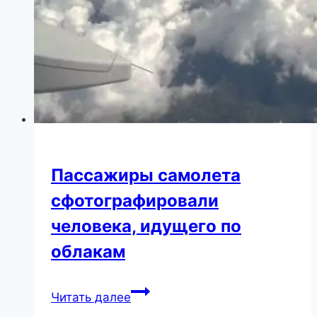
Лазарев
показал
фото
подросших
детей
Пассажиры самолета
сфотографировали
человека, идущего по
облакам
Пассажиры
Читать далее
самолета