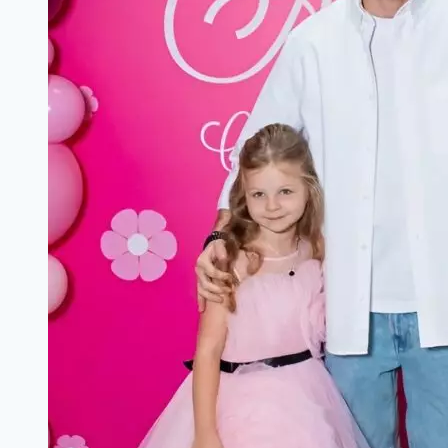
Лоллобриджиды