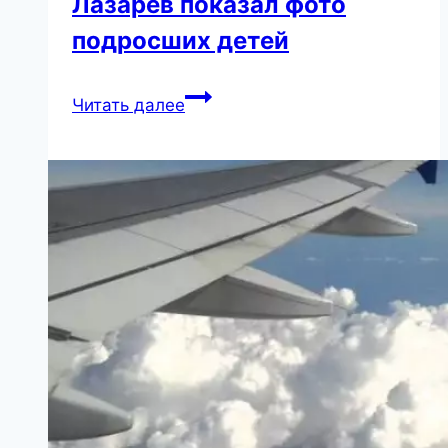
Лазарев показал фото
подросших детей
«Мои
Читать далее
дети
генетически
являются
родными
братом
и
сестрой,
но
их
вынашивали
разные
суррогатные
мамы»: