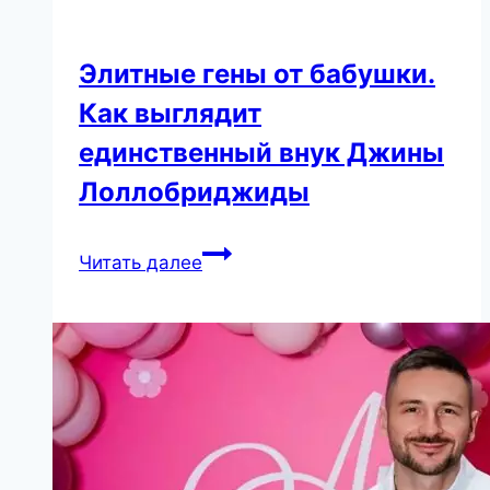
Элитные гены от бабушки.
Как выглядит
единственный внук Джины
Лоллобриджиды
Элитные
Читать далее
гены
от
бабушки.
Как
выглядит
единственный
внук
Джины