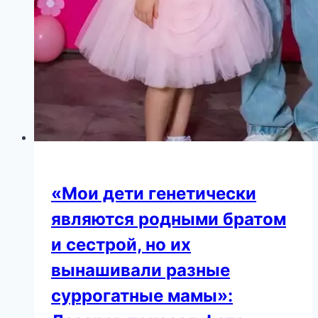
«Мои дети генетически
являются родными братом
и сестрой, но их
вынашивали разные
суррогатные мамы»: