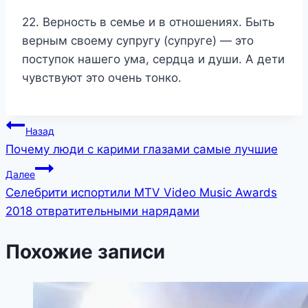
22. Верность в семье и в отношениях. Быть
верным своему супругу (супруге) — это
поступок нашего ума, сердца и души. А дети
чувствуют это очень тонко.
Навигация
Назад
Почему люди с карими глазами самые лучшие
по
Далее
записям
Селебрити испортили MTV Video Music Awards
2018 отвратительными нарядами
Похожие записи