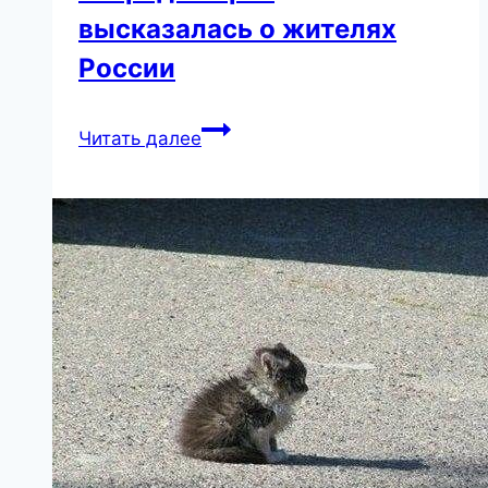
высказалась о жителях
России
«Вы
Читать далее
для
меня
никто»
—
певица
Лайма
Вайкуле
в
очередной
раз
высказалась
о