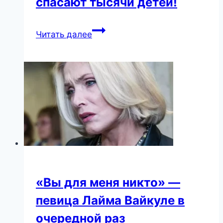
спасают тысячи детей!
Эти
Читать далее
миллионеры
не
покупают
яхты
и
острова,
а
спасают
тысячи
детей!
«Вы для меня никто» —
певица Лайма Вайкуле в
очередной раз