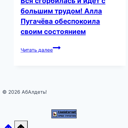
Вся сгорбилась и идёт с
большим трудом! Алла
Пугачёва обеспокоила
своим состоянием
Вся
Читать далее
сгорбилась
и
идёт
с
большим
© 2026 АбАлдеть!
трудом!
Алла
Пугачёва
обеспокоила
своим