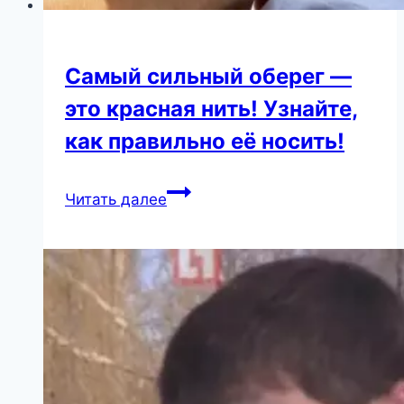
Самый сильный оберег —
это красная нить! Узнайте,
как правильно её носить!
Самый
Читать далее
сильный
оберег
—
это
красная
нить!
Узнайте,
как