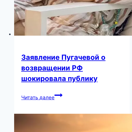
Заявление Пугачевой о
возвращении РФ
шокировала публику
Заявление
Читать далее
Пугачевой
о
возвращении
РФ