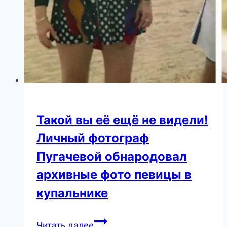
her
plastic
surgeries
Такой вы её ещё не видели!
Личный фотограф
Пугачевой обнародовал
архивные фото певицы в
купальнике
Такой
Читать далее