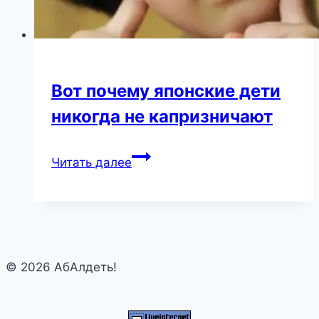
Вот почему японские дети
никогда не капризничают
Вот
Читать далее
почему
японские
дети
никогда
не
© 2026 АбАлдеть!
капризничают