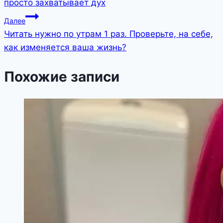
просто захватывает дух
записям
Далее
Читать нужно по утрам 1 раз. Проверьте, на себе,
как изменяется ваша жизнь?
Похожие записи