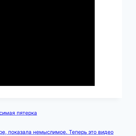
симая пятерка
е, показала немыслимое. Теперь это видео