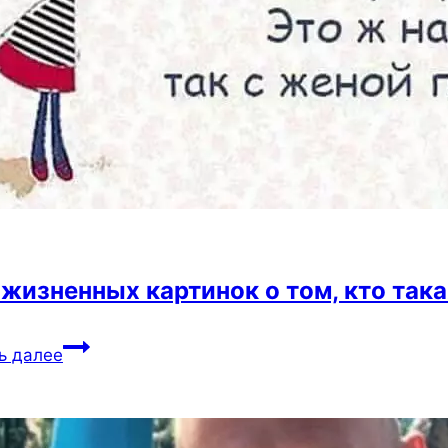
 жизненных картинок о том, кто так
10+
ь далее
жизненных
картинок
о