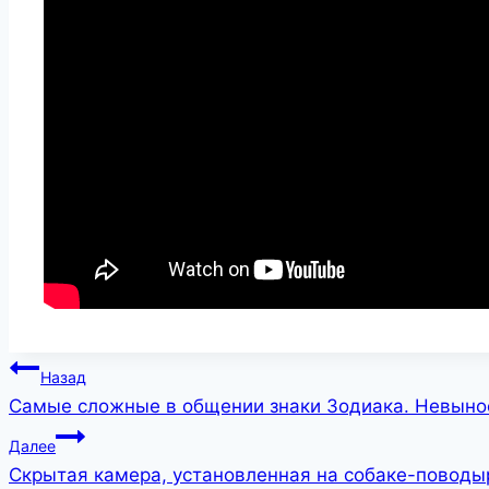
Навигация
Назад
Самые сложные в общении знаки Зодиака. Невыно
по
Далее
записям
Скрытая камера, установленная на собаке-поводыр