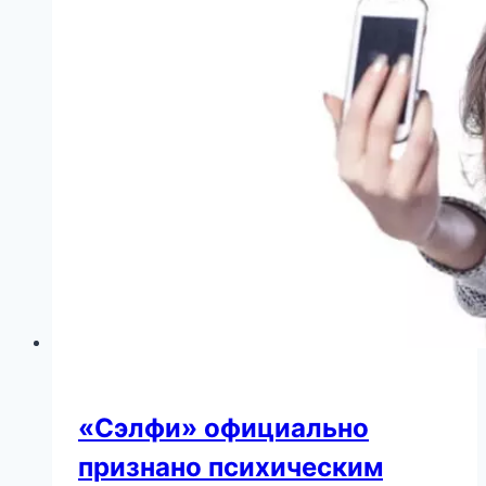
мечтают,
чтобы
ее
посадили
за
измену
Родины
«Сэлфи» официально
признано психическим