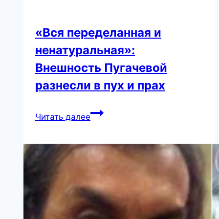
«Вся переделанная и
ненатуральная»:
Внешность Пугачевой
разнесли в пух и прах
«Вся
Читать далее
переделанная
и
ненатуральная»:
Внешность
Пугачевой
разнесли
в
пух