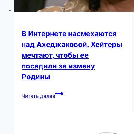
В Интернете насмехаются
над Ахеджаковой. Хейтеры
мечтают, чтобы ее
посадили за измену
Родины
В
Читать далее
Интернете
насмехаются
над
Ахеджаковой.
Хейтеры