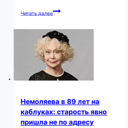
Она
Читать далее
добавила
в
друзья
незнакомца
на
Фейсбуке!
Через
пару
дней
случилось
страшное…
Немоляева в 89 лет на
каблуках: старость явно
пришла не по адресу