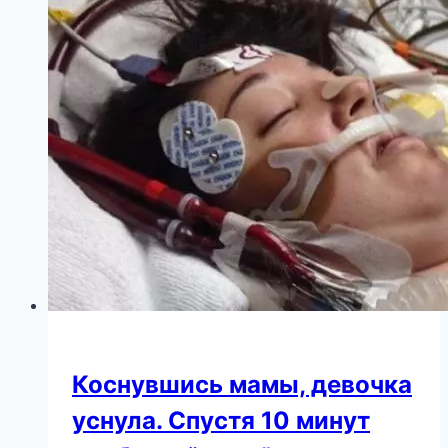
wi-
fi
роутер
по
ночам
Коснувшись мамы, девочка
уснула. Спустя 10 минут