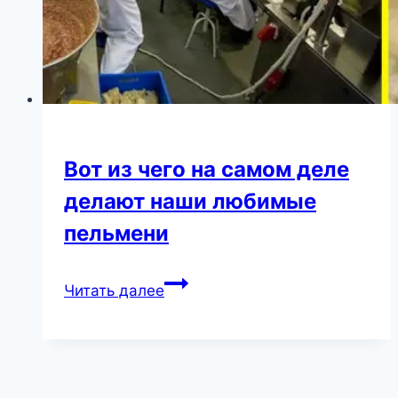
Вот из чего на самом деле
делают наши любимые
пельмени
Вот
Читать далее
из
чего
на
самом