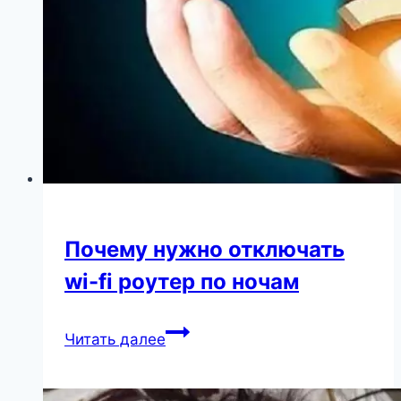
результата!
Почему нужно отключать
wi-fi роутер по ночам
Почему
Читать далее
нужно
отключать