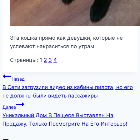
Эта кошка прямо как девушки, которые не
успевают накраситься по утрам
Страницы:
1
2
3
4
Навигация
Назад
В Сети загрузили видео из кабины пилота, но его
по
не должны были видеть пассажиры
записям
Далее
Уникальный Дом В Пещере Выставлен На
Продажу. Только Посмотрите На Его Интерьер!