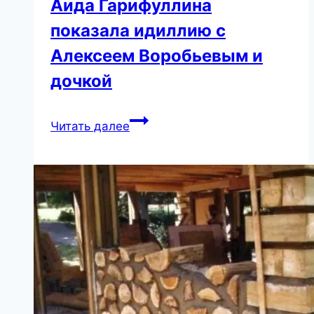
Аида Гарифуллина
показала идиллию с
Алексеем Воробьевым и
дочкой
Аида
Читать далее
Гарифуллина
показала
идиллию
с
Алексеем
Воробьевым
и
дочкой