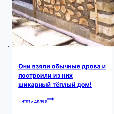
Они взяли обычные дрова и
построили из них
шикарный тёплый дом!
Они
Читать далее
взяли
обычные