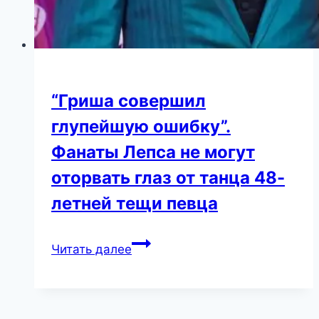
“Гриша совершил
глупейшую ошибку”.
Фанаты Лепса не могут
оторвать глаз от танца 48-
летней тещи певца
“Гриша
Читать далее
совершил
глупейшую
ошибку”.
Фанаты