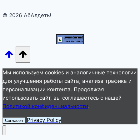
Лепса
© 2026 АбАлдеть!
не
могут
оторвать
глаз
от
танца
48-
Мы используем cookies и аналогичные технологии
летней
для улучшения работы сайта, анализа трафика и
тещи
персонализации контента. Продолжая
певца
использовать сайт, вы соглашаетесь с нашей
Политикой конфиденциальности
.
Privacy Policy
Согласен