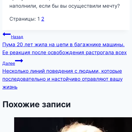
наполнили, если бы вы осуществили мечту?
Страницы:
1
2
Навигация
Назад
Пума 20 лет жила на цепи в багажнике машины.
по
Ее реакция после освобождения растрогала всех
записям
Далее
Несколько линий поведения с людьми, которые
последовательно и настойчиво отравляют вашу
жизнь
Похожие записи