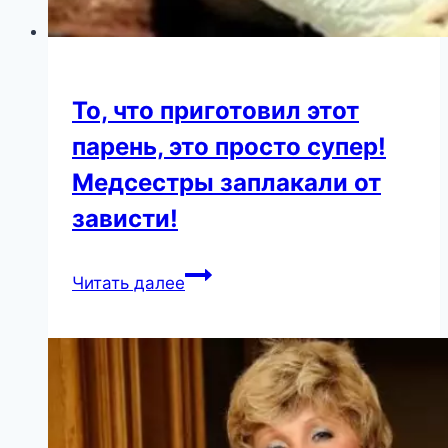
То, что приготовил этот
парень, это просто супер!
Медсестры заплакали от
зависти!
То,
Читать далее
что
приготовил
этот
парень,
это
просто