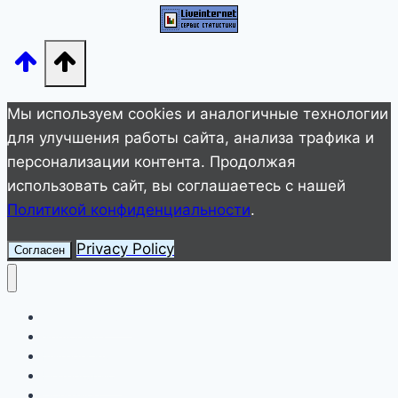
без
футболки,
а
его
56-
Мы используем cookies и аналогичные технологии
летняя
для улучшения работы сайта, анализа трафика и
жена
персонализации контента. Продолжая
в
использовать сайт, вы соглашаетесь с нашей
боди
Политикой конфиденциальности
.
с
прозрачными
Privacy Policy
Согласен
вставками
Улетное видео
Животные
Интересное
Невероятное
Полезное