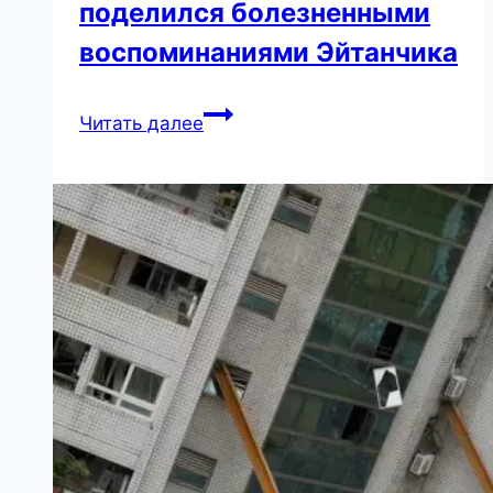
поделился болезненными
воспоминаниями Эйтанчика
Макаревич
Читать далее
из
Израиля
поделился
болезненными
воспоминаниями
Эйтанчика