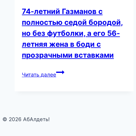
74-летний Газманов с
полностью седой бородой,
но без футболки, а его 56-
летняя жена в боди с
прозрачными вставками
74-
Читать далее
летний
Газманов
с
полностью
седой
© 2026 АбАлдеть!
бородой,
но