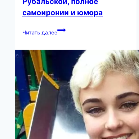
Рубальской, полное
самоиронии и юмора
Замечательное
Читать далее
стихотворение
Ларисы
Рубальской,
полное
самоиронии
и
юмора