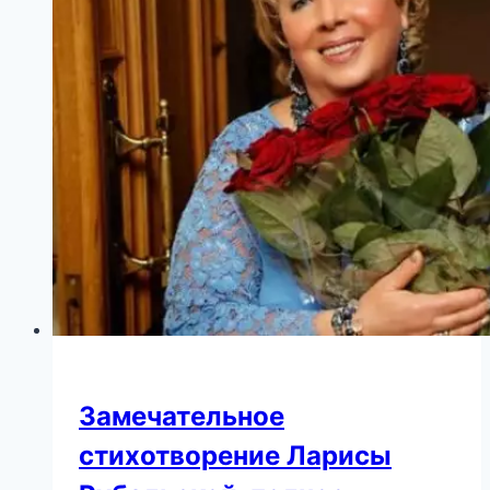
супер!
Медсестры
заплакали
от
зависти!
Замечательное
стихотворение Ларисы