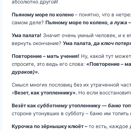
абсолютно другой!
Пьяному море по колено
– понятно, что в нетр
самом деле?
Пьяному море по колено,
а лужа 
Ума палата!
Значит очень умный человек, и к е
вернуть окончание?
Ума палата,
да ключ потер
Повторение – мать учения!
Ну, какой тут може
спросите, это ведь его слова:
«Повторение – м
дураков)».
Смысл многих пословиц без их утраченной част
«
Везет, как утопленнику».
Но если восстановить
Везёт как
субботнему
утопленнику —
баню топ
стороне утонувших в субботу – баню им топить 
Курочка по зёрнышку клюёт –
то есть, каждое