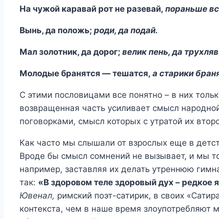
На чужой каравай рот не разевай,
пораньше вс
Вынь, да положь;
роди, да подай.
Мал золотник, да дорог;
велик пень, да трухляв
Молодые бранятся — тешатся,
а старики браня
С этими пословицами все понятно – в них толь
возвращенная часть усиливает смысл народной
поговорками, смысл которых с утратой их втор
Как часто мы слышали от взрослых еще в детс
Вроде бы смысл сомнений не вызывает, и мы т
например, заставляя их делать утреннюю гимна
так:
«В здоровом теле здоровый дух – редкое 
Ювенал,
римский поэт-сатирик, в своих «Сатира
контекста, чем в наше время злоупотребляют 