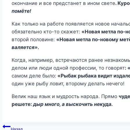
окончание и все предстанет в ином свете
. Кур
помёте!
Как только на работе появляется новое началь
обязательно кто-то скажет:
«Новая метла по-н
второй половине:
«Новая метла по-новому мет
валяется».
Когда, например, встречаются ранее незнако
делом или люди одной профессии, то говорят
:
самом деле было:
«Рыбак рыбака видит издале
один уже рыбу ловит, второму делать нечего!
Велик наш язык и мудрость народа. Прямо
чуде
решете:
дыр много, а выскочить некуда.
Навигация
Назад