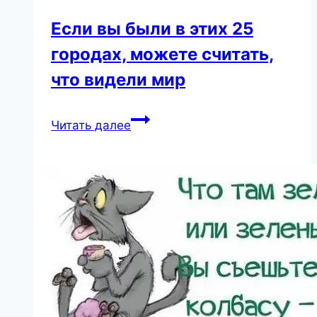
Если вы были в этих 25
городах, можете считать,
что видели мир
Если
Читать далее
вы
были
в
этих
25
городах,
можете
считать,
что
видели