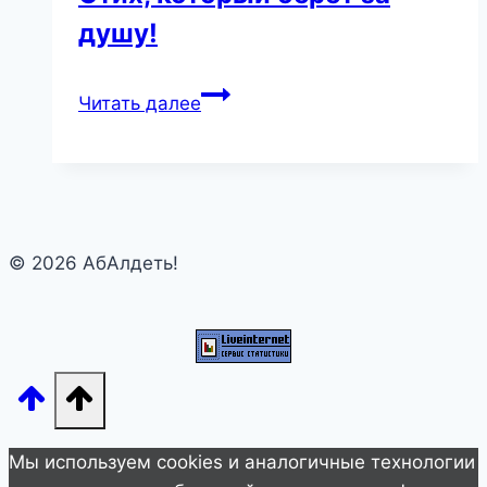
душу!
Я
Читать далее
видел,
как
плачет
мама.
Стих,
© 2026 АбАлдеть!
который
берет
за
душу!
Мы используем cookies и аналогичные технологии