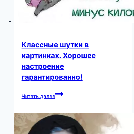
мир
Классные шутки в
картинках. Хорошее
настроение
гарантированно!
Классные
Читать далее
шутки
в
картинках.
Хорошее
настроение