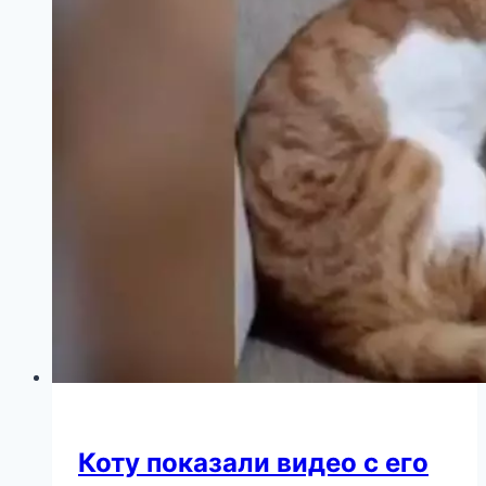
тому,
что
им
придется
остаться
без
мамы…
Коту показали видео с его