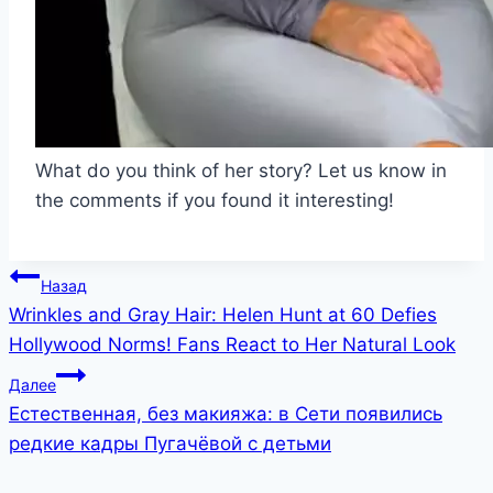
What do you think of her story? Let us know in
the comments if you found it interesting!
Навигация
Назад
Wrinkles and Gray Hair: Helen Hunt at 60 Defies
по
Hollywood Norms! Fans React to Her Natural Look
записям
Далее
Естественная, без макияжа: в Сети появились
редкие кадры Пугачёвой с детьми