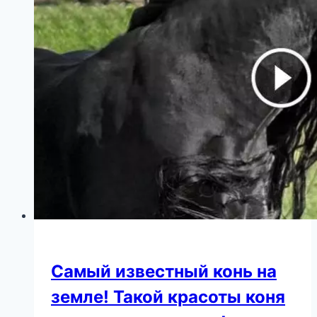
мы
с
женой
будем
на
отдыхе.
Ответ
буду
помнить
всегда
Самый известный конь на
земле! Такой красоты коня