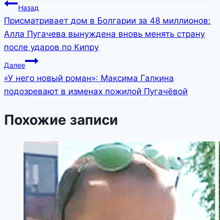
Навигация
Назад
Присматривает дом в Болгарии за 48 миллионов:
по
Алла Пугачева вынуждена вновь менять страну
записям
после ударов по Кипру
Далее
«У него новый роман»: Максима Галкина
подозревают в изменах пожилой Пугачёвой
Похожие записи