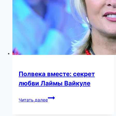
Полвека вместе: секрет
любви Лаймы Вайкуле
Полвека
Читать далее
вместе:
секрет