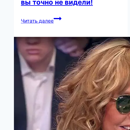
вы точно не видели!
Самый
Читать далее
известный
конь
на
земле!
Такой
красоты
коня
вы
точно
не
видели!