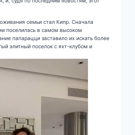
, и, судя по последним новостям, этот
оживания семьи стал Кипр. Сначала
ми поселилась в самом высоком
ние папарацци заставило их искать более
тый элитный поселок с яхт-клубом и