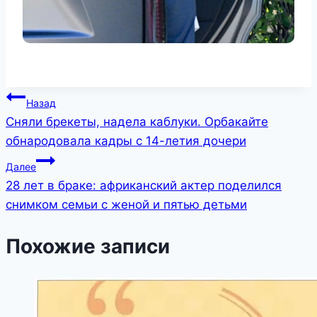
Навигация
Назад
Сняли брекеты, надела каблуки. Орбакайте
по
обнародовала кадры с 14-летия дочери
записям
Далее
28 лет в браке: африканский актер поделился
снимком семьи с женой и пятью детьми
Похожие записи