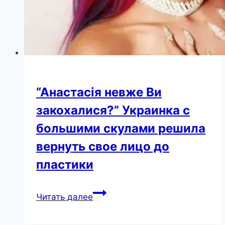
“Анастасія невже Ви
закохалися?” Украинка с
большими скулами решила
вернуть свое лицо до
пластики
“Анастасія
Читать далее
невже
Ви