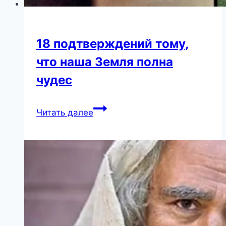
18 подтверждений тому,
что наша Земля полна
чудес
18
Читать далее
подтверждений
тому,
что
наша
Земля
полна
чудес