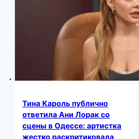
Дениса
Клявера.
Трогательное
видео!
Тина Кароль публично
ответила Ани Лорак со
сцены в Одессе: артистка
жестко раскритиковала