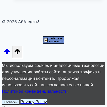
закохалися?”
Украинка
с
© 2026 АбАлдеть!
большими
скулами
решила
вернуть
свое
лицо
до
Мы используем cookies и аналогичные технологии
пластики
для улучшения работы сайта, анализа трафика и
персонализации контента. Продолжая
использовать сайт, вы соглашаетесь с нашей
Политикой конфиденциальности
.
Privacy Policy
Согласен