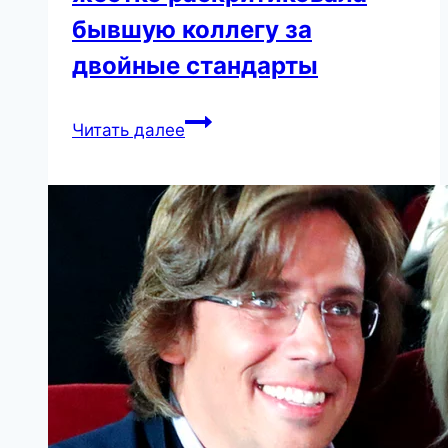
бывшую коллегу за
двойные стандарты
Тина
Читать далее
Кароль
публично
ответила
Ани
Лорак
со
сцены
в
Одессе:
артистка
жестко
раскритиковала