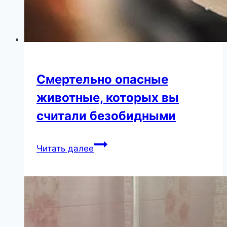
Смертельно опасные
животные, которых вы
считали безобидными
Смертельно
Читать далее
опасные
животные,
которых
вы
считали
безобидными