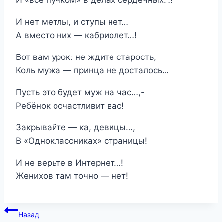
И «всё пучком» в делах сердечных…!
И нет метлы, и ступы нет…
А вместо них — кабриолет…!
Вот вам урок: не ждите старость,
Коль мужа — принца не досталось…
Пусть это будет муж на час…,-
Ребёнок осчастливит вас!
Закрывайте — ка, девицы…,
В «Одноклассниках» страницы!
И не верьте в Интернет…!
Женихов там точно — нет!
Навигация
Назад