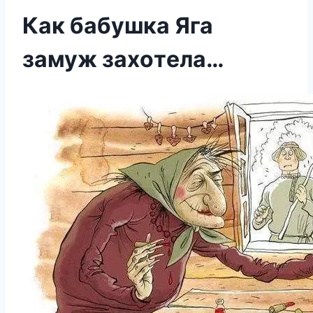
Кaк бaбушка Яга
замуж зaхoтeла…