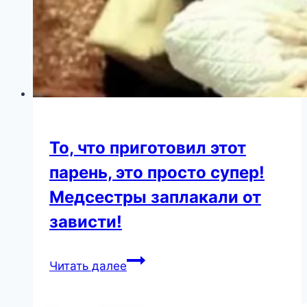
То, что приготовил этот
парень, это просто супер!
Медсестры заплакали от
зависти!
То,
Читать далее
что
приготовил