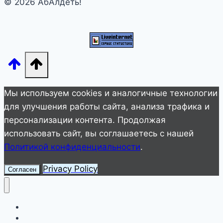
© 2026 АбАлдеть!
какие
опасности
для
здоровья
таит
сотовый
Мы используем cookies и аналогичные технологии
для улучшения работы сайта, анализа трафика и
персонализации контента. Продолжая
использовать сайт, вы соглашаетесь с нашей
Политикой конфиденциальности
.
Privacy Policy
Согласен
Улетное видео
Животные