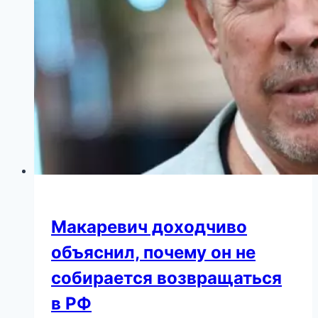
у
тебя
нет
свободного
доллара”
Макаревич доходчиво
объяснил, почему он не
собирается возвращаться
в РФ