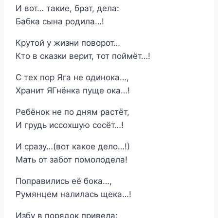
И вот… такие, брат, дела:
Бабка сына родила…!
Крутой у жизни поворот…
Кто в сказки верит, тот поймёт…!
С тех пор Яга не одинока…,
Хранит ЯГнёнка пуще ока…!
Ребёнок не по дням растёт,
И грудь иссохшую сосёт…!
И сразу…(вот какое дело…!)
Мать от забот помолодела!
Поправились её бока…,
Румянцем налилась щека…!
Избу в порядок привела: