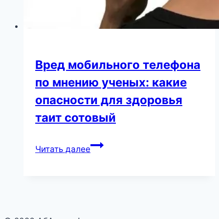
Вред мобильного телефона
по мнению ученых: какие
опасности для здоровья
таит сотовый
Вред
Читать далее
мобильного
телефона
по
мнению
ученых: