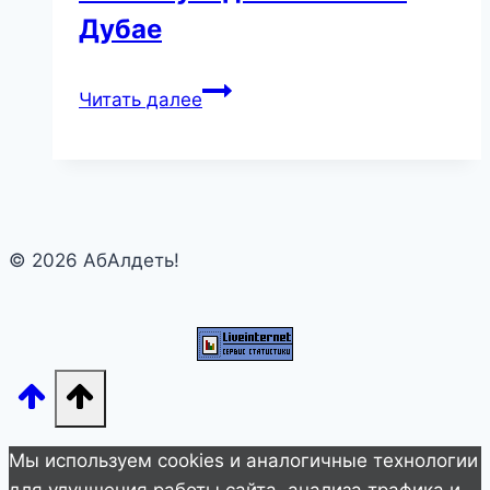
Дубае
Самые
Читать далее
невероятные
и
абсурдные
вещи,
которые
© 2026 АбАлдеть!
можно
увидеть
только
в
Дубае
Мы используем cookies и аналогичные технологии