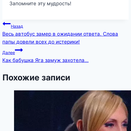
Запомните эту мудрость!
Навигация
Назад
Весь автобус замер в ожидании ответа. Слова
по
папы довели всех до истерики!
записям
Далее
Кaк бaбушка Яга замуж зaхoтeла…
Похожие записи