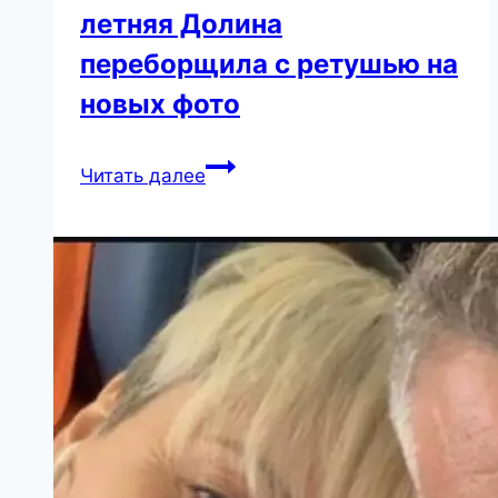
летняя Долина
переборщила с ретушью на
новых фото
«Все
Читать далее
же
видели
вас
без
макияжа
и
фотошопа»:
69-
летняя
Долина
переборщила