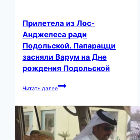
Прилетела из Лос-
Анджелеса ради
Подольской. Папарацци
засняли Варум на Дне
рождения Подольской
Прилетела
Читать далее
из
Лос-
Анджелеса
ради
Подольской.
Папарацци