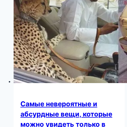
засняли
Варум
на
Дне
рождения
Подольской
Самые невероятные и
абсурдные вещи, которые
можно увидеть только в