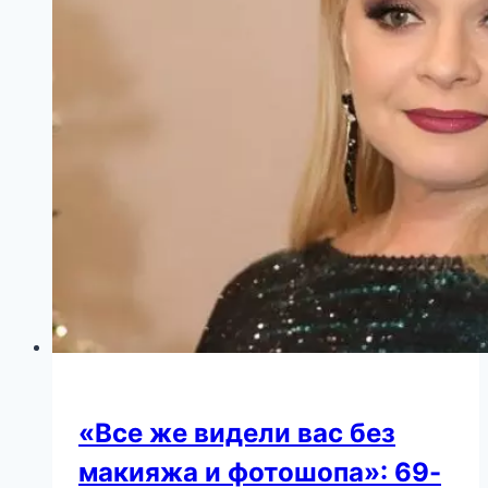
поклонники
не
могут
поверить
в
такую
трансформацию
«Все же видели вас без
макияжа и фотошопа»: 69-