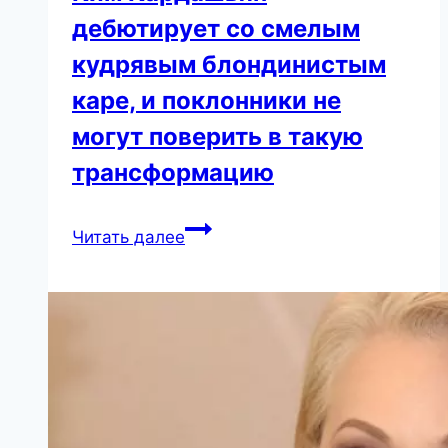
дебютирует со смелым
кудрявым блондинистым
каре, и поклонники не
могут поверить в такую
трансформацию
Ким
Читать далее
Кардашьян
дебютирует
со
смелым
кудрявым
блондинистым
каре,
и