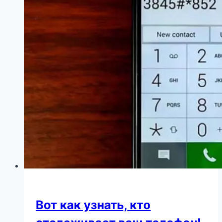
считает,
что
покинувшая
страну
дочь
Пугачевой
должна
покаяться
перед
поклонниками
Вот как узнать, кто