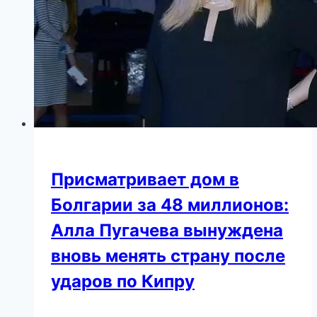
Присматривает дом в
Болгарии за 48 миллионов:
Алла Пугачева вынуждена
вновь менять страну после
ударов по Кипру