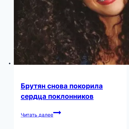
Брутян снова покорила
сердца поклонников
Брутян
Читать далее
снова
покорила