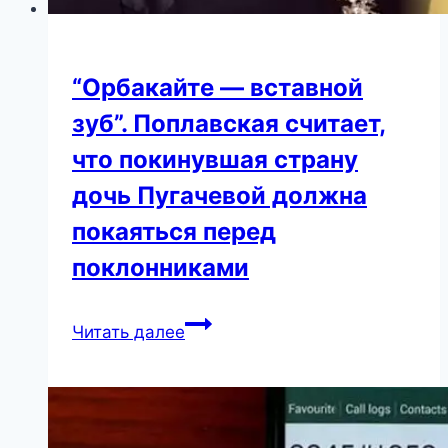
“Орбакайте — вставной
зуб”. Поплавская считает,
что покинувшая страну
дочь Пугачевой должна
покаяться перед
поклонниками
“Орбакайте
Читать далее
—
вставной
зуб”.
Поплавская