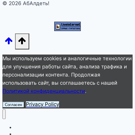
© 2026 АбАлдеть!
больше
40
лет
он
хранит
ей
верность.
Мы используем cookies и аналогичные технологии
Как
для улучшения работы сайта, анализа трафика и
выглядит
персонализации контента. Продолжая
супруга
использовать сайт, вы соглашаетесь с нашей
Маковецкого?
Политикой конфиденциальности
.
Privacy Policy
Согласен
Улетное видео
Животные