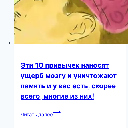
Эти 10 привычек наносят
ущерб мозгу и уничтожают
память и у вас есть, скорее
всего, многие из них!
Эти
Читать далее
10
привычек