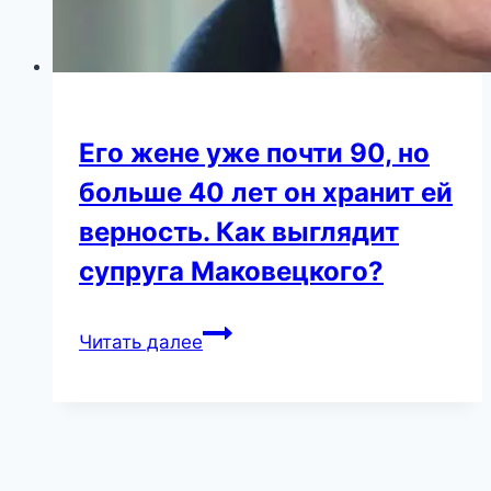
Его жене уже почти 90, но
больше 40 лет он хранит ей
верность. Как выглядит
супруга Маковецкого?
Его
Читать далее
жене
уже
почти
90,
но