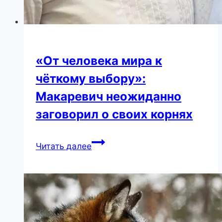
«От человека мира к
чёткому выбору»:
Макаревич неожиданно
заговорил о своих корнях
«От
Читать далее
человека
мира
к
чёткому
выбору»:
Макаревич