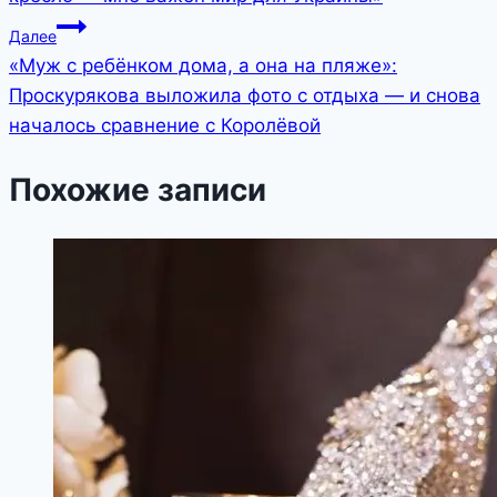
записям
Далее
«Муж с ребёнком дома, а она на пляже»:
Проскурякова выложила фото с отдыха — и снова
началось сравнение с Королёвой
Похожие записи