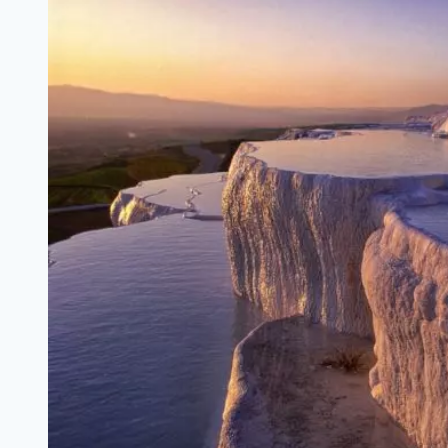
Just
Revealed
Her
New
Boyfriend…
And
You’d
Better
Sit
Down
—
You
Might
Recognize
Him!