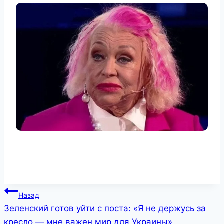
Навигация
Назад
Зеленский готов уйти с поста: «Я не держусь за
по
кресло — мне важен мир для Украины»