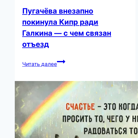
Пугачёва внезапно
покинула Кипр ради
Галкина — с чем связан
отъезд
Пугачёва
Читать далее
внезапно
покинула
Кипр
ради
Галкина
—
с
чем
связан