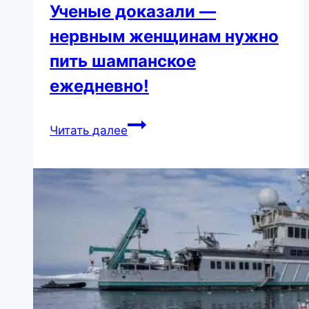
Ученые доказали —
нервным женщинам нужно
пить шампанское
ежедневно!
Ученые
Читать далее
доказали
—
нервным
женщинам
нужно
пить
шампанское
ежедневно!