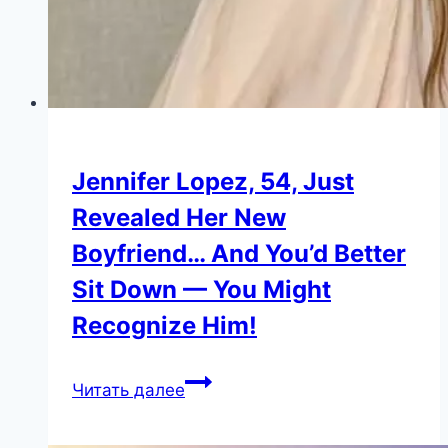
Jennifer Lopez, 54, Just
Revealed Her New
Boyfriend… And You’d Better
Sit Down — You Might
Recognize Him!
Jennifer
Читать далее
Lopez,
54,