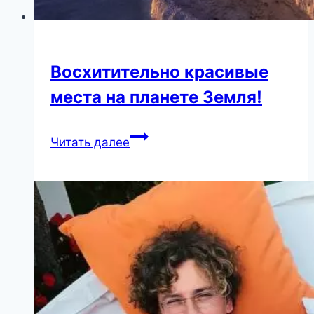
Восхитительно красивые
места на планете Земля!
Восхитительно
Читать далее
красивые
места
на
планете
Земля!