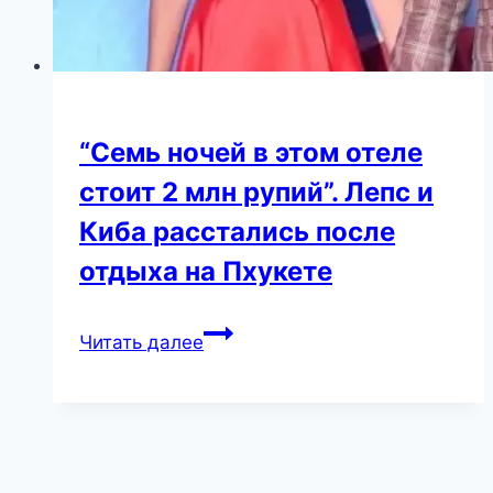
“Семь ночей в этом отеле
стоит 2 млн рупий”. Лепс и
Киба расстались после
отдыха на Пхукете
“Семь
Читать далее
ночей
в
этом
отеле
стоит