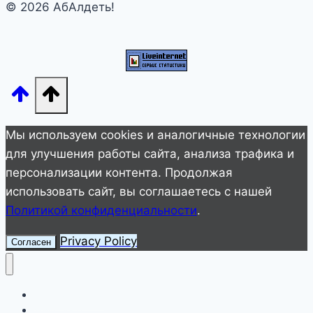
© 2026 АбАлдеть!
2
млн
рупий”.
Лепс
и
Киба
расстались
Мы используем cookies и аналогичные технологии
после
для улучшения работы сайта, анализа трафика и
отдыха
персонализации контента. Продолжая
на
использовать сайт, вы соглашаетесь с нашей
Пхукете
Политикой конфиденциальности
.
Privacy Policy
Согласен
Улетное видео
Животные