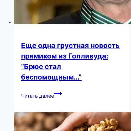
Еще одна грустная новость
прямиком из Голливуда:
“Брюс стал
беспомощным…”
Еще
Читать далее
одна
грустная
новость
прямиком