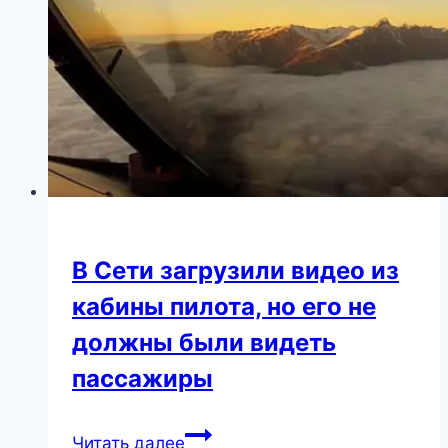
брак
с
Игорем
Николаевым
В Сети загрузили видео из
кабины пилота, но его не
должны были видеть
пассажиры
В
Читать далее