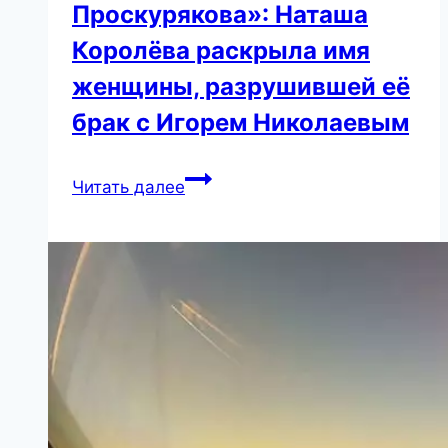
Проскурякова»: Наташа
Королёва раскрыла имя
женщины, разрушившей её
брак с Игорем Николаевым
«Это
Читать далее
была
не
Проскурякова»:
Наташа
Королёва
раскрыла
имя
женщины,
разрушившей
её