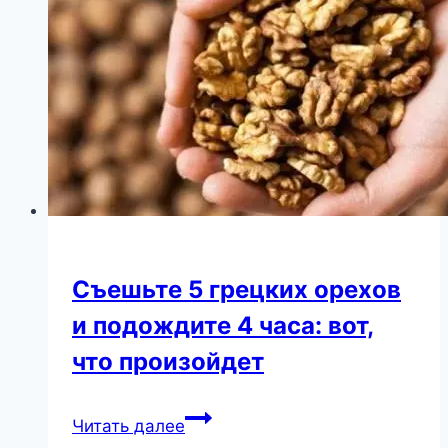
из
Голливуда:
“Брюс
стал
беспомощным…”
Съешьте 5 грецких орехов
и подождите 4 часа: вот,
что произойдет
Съешьте
Читать далее
5