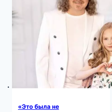
Его
На
Стену
«Это была не