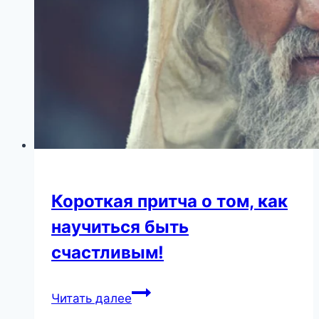
кого
ты
в
прошлом
любил»
—
лучшие
цитаты
Ремарка
Короткая притча о том, как
научиться быть
счастливым!
Короткая
Читать далее
притча