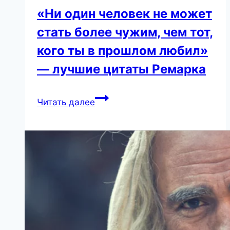
«Ни один человек не может
стать более чужим, чем тот,
кого ты в прошлом любил»
— лучшие цитаты Ремарка
«Ни
Читать далее
один
человек
не
может
стать
более
чужим,
чем
тот,