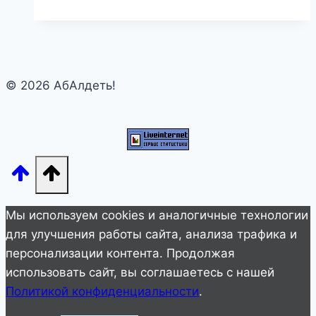
сын,
ни
дочь
не
© 2026 АбАлдеть!
похожи
на
мать”.
Галкин
показал,
как
изменились
Мы используем cookies и аналогичные технологии
его
для улучшения работы сайта, анализа трафика и
наследники
персонализации контента. Продолжая
использовать сайт, вы соглашаетесь с нашей
Политикой конфиденциальности
.