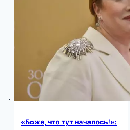
брака
своих
родителей
«Боже, что тут началось!»: