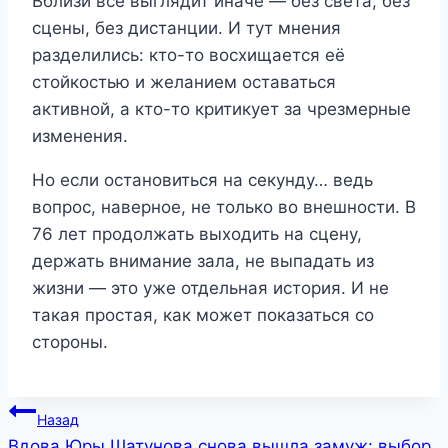
Вблизи всё выглядит иначе — без света, без
сцены, без дистанции. И тут мнения
разделились: кто-то восхищается её
стойкостью и желанием оставаться
активной, а кто-то критикует за чрезмерные
изменения.
Но если остановиться на секунду… ведь
вопрос, наверное, не только во внешности. В
76 лет продолжать выходить на сцену,
держать внимание зала, не выпадать из
жизни — это уже отдельная история. И не
такая простая, как может показаться со
стороны.
Навигация
Назад
Вдова Юры Шатунова снова вышла замуж: выбор