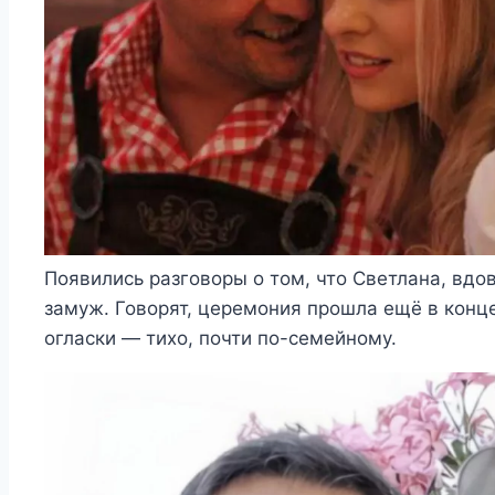
Появились разговоры о том, что Светлана, вд
замуж. Говорят, церемония прошла ещё в конц
огласки — тихо, почти по-семейному.