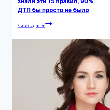
знали эти 15 правил, 90%
ДТП бы просто не было
Если
Читать далее
бы
все
водители
знали
эти
15
правил,
90%
ДТП
бы
просто
не
было