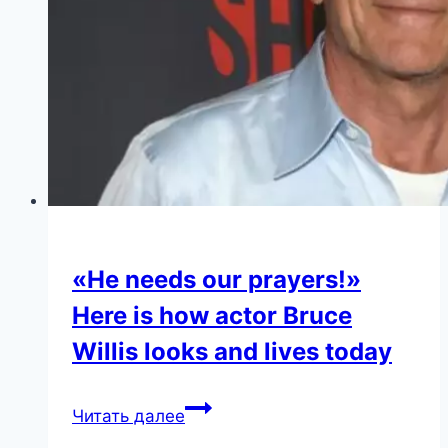
«He needs our prayers!»
Here is how actor Bruce
Willis looks and lives today
«He
Читать далее
needs