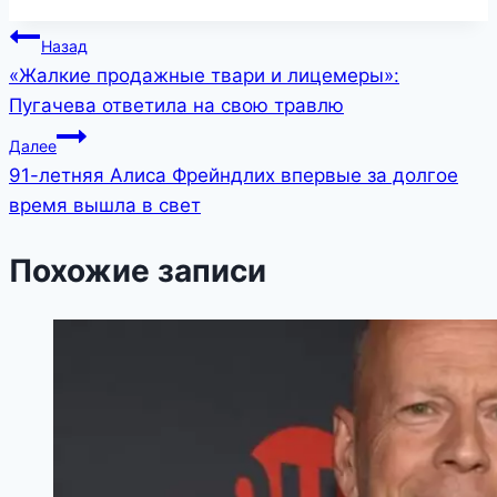
Навигация
Назад
«Жалкие продажные твари и лицемеры»:
по
Пугачева ответила на свою травлю
записям
Далее
91-летняя Алиса Фрейндлих впервые за долгое
время вышла в свет
Похожие записи