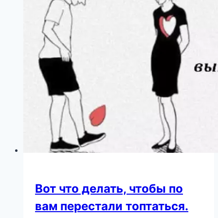
с
копией
бывшей,
которая
моложе
42-
летнего
актера
на
17
лет
Вот что делать, чтобы по
вам перестали топтаться.