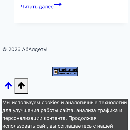
Lizzo
Читать далее
Stuns
Fans
with
Her
“Healthy”
© 2026 АбАлдеть!
and
“Toned”
Look
After
Weight
Loss
—
Мы используем cookies и аналогичные технологии
What
для улучшения работы сайта, анализа трафика и
Does
персонализации контента. Продолжая
She
использовать сайт, вы соглашаетесь с нашей
Look