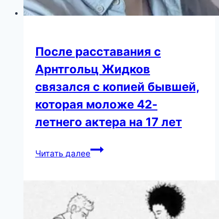
После расставания с
Арнтгольц Жидков
связался с копией бывшей,
которая моложе 42-
летнего актера на 17 лет
После
Читать далее
расставания
с
Арнтгольц
Жидков
связался