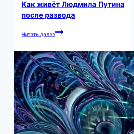
Как живёт Людмила Путина
после развода
Как
Читать далее
живёт
Людмила
Путина
после
развода