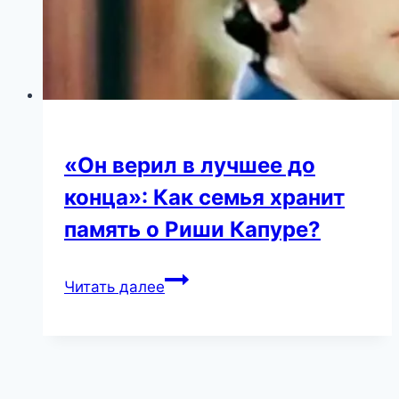
более
любима
зрителем!
«Он верил в лучшее до
конца»: Как семья хранит
память о Риши Капуре?
«Он
Читать далее
верил
в
лучшее
до
конца»: