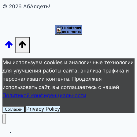
© 2026 АбАлдеть!
Как
семья
хранит
память
о
Риши
Капуре?
Мы используем cookies и аналогичные технологии
для улучшения работы сайта, анализа трафика и
персонализации контента. Продолжая
использовать сайт, вы соглашаетесь с нашей
Политикой конфиденциальности
.
Privacy Policy
Согласен
Улетное видео