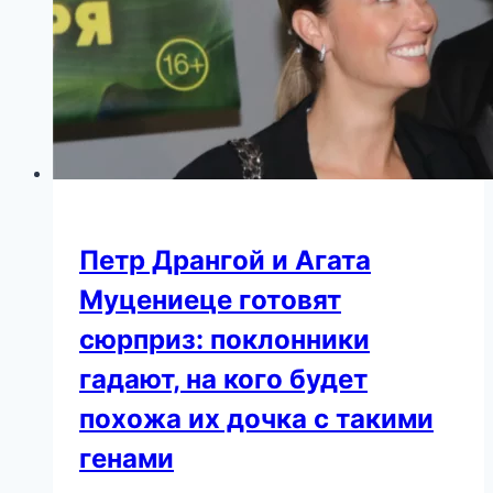
You
Won’t
Believe
Her
Old
Photos
Петр Дрангой и Агата
Муцениеце готовят
сюрприз: поклонники
гадают, на кого будет
похожа их дочка с такими
генами