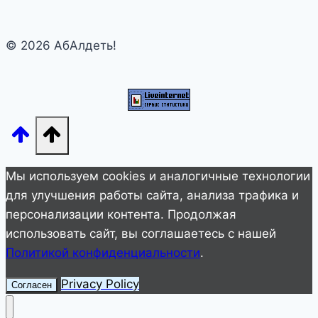
Пугачевой
довела
© 2026 АбАлдеть!
россиян
до
истерики
своим
новым
роликом
Мы используем cookies и аналогичные технологии
для улучшения работы сайта, анализа трафика и
персонализации контента. Продолжая
использовать сайт, вы соглашаетесь с нашей
Политикой конфиденциальности
.
Privacy Policy
Согласен