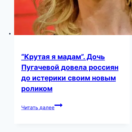
такими
генами
“Крутая я мадам”. Дочь
Пугачевой довела россиян
до истерики своим новым
роликом
“Крутая
Читать далее
я
мадам”.
Дочь