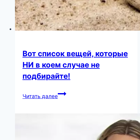
Вот список вещей, которые
НИ в коем случае не
подбирайте!
Вот
Читать далее
список
вещей,
которые
НИ
в