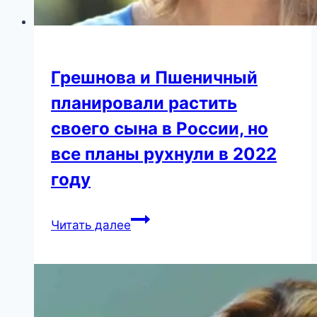
Грешнова и Пшеничный
планировали растить
своего сына в России, но
все планы рухнули в 2022
году
Грешнова
Читать далее
и
Пшеничный
планировали
растить
своего