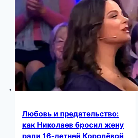
Высоцкая
и
Кончаловский
отпраздновали
29-
ю
годовщину
со
дня
знакомства
Любовь и предательство:
как Николаев бросил жену
ради 16-летней Королёвой