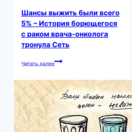
Шансы выжить были всего
5% – История борющегося
с раком врача-онколога
тронула Сеть
Шансы
Читать далее
выжить
были
всего
5%
–
История
борющегося
с