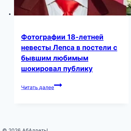
Фотографии 18-летней
невесты Лепса в постели с
бывшим любимым
шокировал публику
Фотографии
Читать далее
18-
летней
невесты
Лепса
в
© 2026 АбАлдеть!