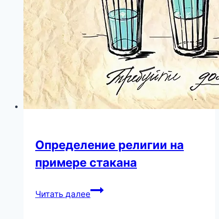
раком
врача-
онколога
тронула
Сеть
Определение религии на
примере стакана
Определение
Читать далее
религии
на