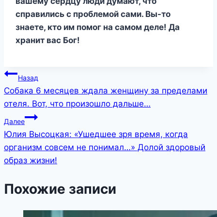
вашему сердцу люди думают, что
справились с проблемой сами. Вы-то
знаете, кто им помог на самом деле! Да
хранит вас Бог!
Навигация
Назад
Собака 6 месяцев ждала женщину за пределами
по
отеля. Вот, что произошло дальше…
записям
Далее
Юлия Высоцкая: «Ушедшее зря время, когда
организм совсем не понимал…» Долой здоровый
образ жизни!
Похожие записи