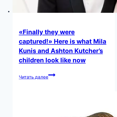
«Finally they were
captured!» Here is what Mila
Kunis and Ashton Kutcher’s
children look like now
«Finally
Читать далее
they
were
captured!»
Here
is
what