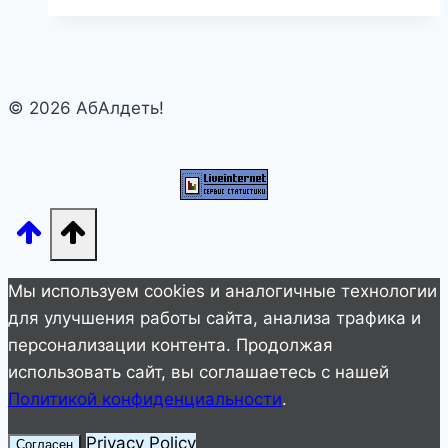
всерьез
думали,
что
простая
© 2026 АбАлдеть!
курдская
девушка
сама
заработала
на
особняк?”,-
с
Мы используем cookies и аналогичные технологии
нескрываемым
для улучшения работы сайта, анализа трафика и
сарказмом
персонализации контента. Продолжая
интересуются
использовать сайт, вы соглашаетесь с нашей
инсайдеры
Политикой конфиденциальности
.
Privacy Policy
Согласен