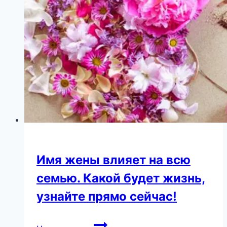
блоге,
что
даже
Пугачева
и
Лобода
не
удержались
от
комментариев
Имя жены влияет на всю
семью. Какой будет жизнь,
узнайте прямо сейчас!
Имя