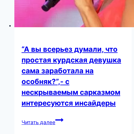
“А вы всерьез думали, что
простая курдская девушка
сама заработала на
особняк?”,- с
нескрываемым сарказмом
интересуются инсайдеры
“А
Читать далее
вы