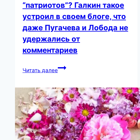
“патриотов”? Галкин такое
устроил в своем блоге, что
даже Пугачева и Лобода не
удержались от
комментариев
“Не
Читать далее
жалко
Вам
“патриотов”?
Галкин
такое
устроил
в
своем