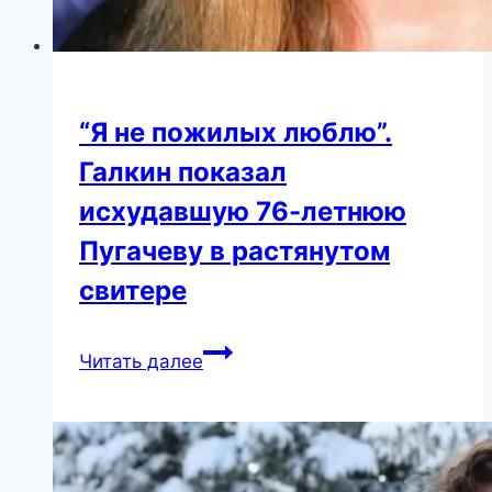
“Я не пожилых люблю”.
Галкин показал
исхудавшую 76-летнюю
Пугачеву в растянутом
свитере
“Я
Читать далее
не
пожилых
люблю”.
Галкин