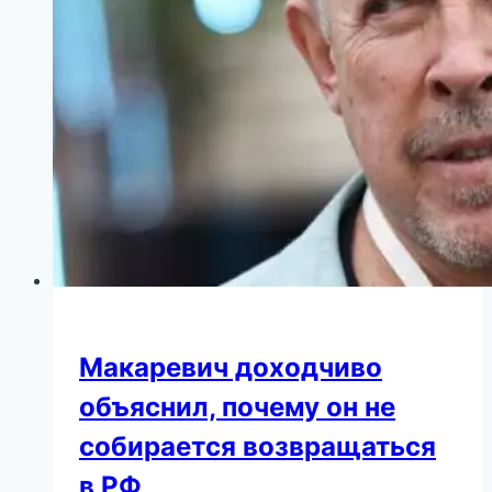
нее
отрекся
от
РФ
Макаревич доходчиво
объяснил, почему он не
собирается возвращаться
в РФ