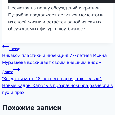
Несмотря на волну обсуждений и критики,
Пугачёва продолжает делиться моментами
из своей жизни и остаётся одной из самых
обсуждаемых фигур в шоу-бизнесе.
Навигация
Назад
Никакой пластики и инъекций! 77-летняя Ирина
по
Муравьева восхищает своим внешним видом
записям
Далее
“Когда ты мать 18-летнего парня, так нельзя”.
Новые кадры Кароль в прозрачном бра разнесли в
пух и прах
Похожие записи