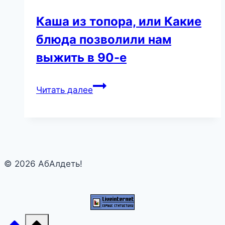
Каша из топора, или Какие
блюда позволили нам
выжить в 90-е
Каша
Читать далее
из
топора,
или
Какие
блюда
© 2026 АбАлдеть!
позволили
нам
выжить
в
90-