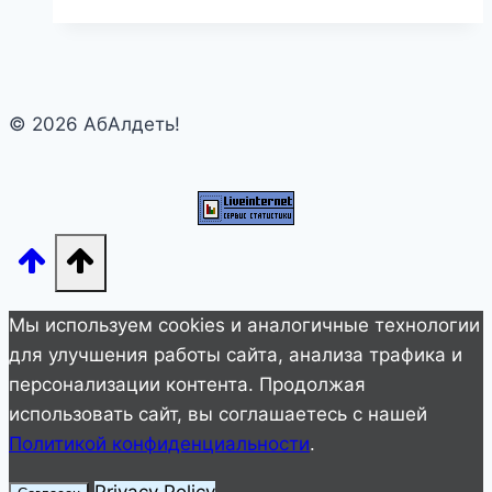
опу!
Я
слишком
стара
© 2026 АбАлдеть!
для
этого!»
Новый
взгляд
на
старые
вещи!
Мы используем cookies и аналогичные технологии
для улучшения работы сайта, анализа трафика и
персонализации контента. Продолжая
использовать сайт, вы соглашаетесь с нашей
Политикой конфиденциальности
.