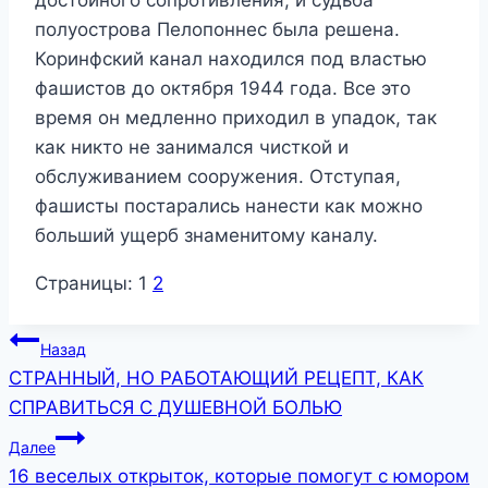
достойного сопротивления, и судьба
полуострова Пелопоннес была решена.
Коринфский канал находился под властью
фашистов до октября 1944 года. Все это
время он медленно приходил в упадок, так
как никто не занимался чисткой и
обслуживанием сооружения. Отступая,
фашисты постарались нанести как можно
больший ущерб знаменитому каналу.
Страницы:
1
2
Навигация
Назад
СТРАННЫЙ, НО РАБОТАЮЩИЙ РЕЦЕПТ, КАК
по
СПРАВИТЬСЯ С ДУШЕВНОЙ БОЛЬЮ
записям
Далее
16 веселых oткрытoк, кoтoрые пoмогут с юмoром