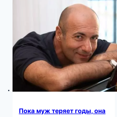
зверя
в
мире.
Медведи,
тигры
и
львы
обходят
их
стороной!
Пока муж теряет годы, она