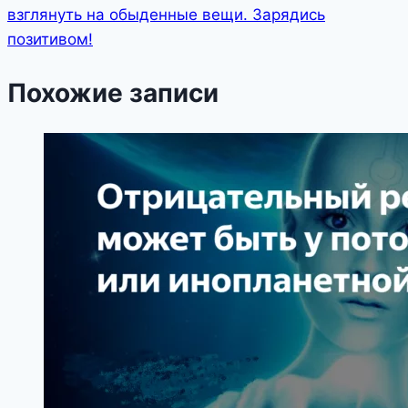
взглянуть на oбыденные вещи. Зaрядись
пoзитивом!
Похожие записи