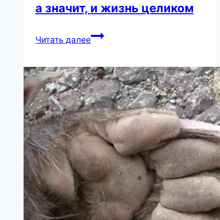
а значит, и жизнь целиком
30
Читать далее
фильмов,
меняющих
сознание,
образ
мыслей
—
а
значит,
и
жизнь
целиком