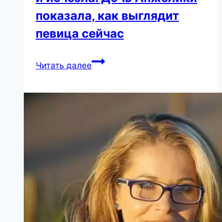
показала, как выглядит
певица сейчас
Варум
Читать далее
поддержала
Украину
и
исчезла.
Дочь
Анжелики
показала,
как
выглядит
певица
сейчас