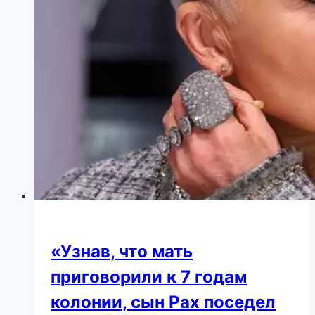
изменилась
рядом
с
Градским
«Узнав, что мать
приговорили к 7 годам
колонии, сын Рах поседел