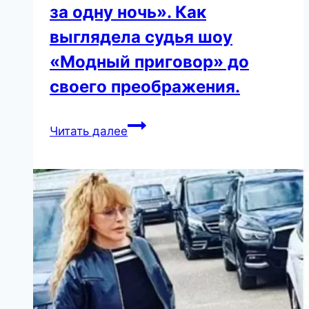
за одну ночь». Как
выглядела судья шоу
«Модный приговор» до
своего преображения.
«Узнав,
Читать далее
что
мать
приговорили
к
7
годам
колонии,
сын
Рах