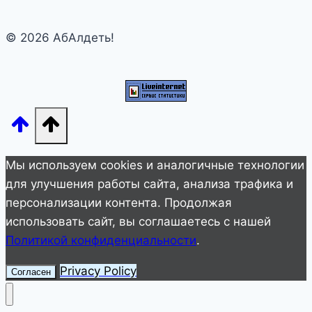
избушка?
Только
© 2026 АбАлдеть!
взгляните,
какой
дворец
там
внутри…
Мы используем cookies и аналогичные технологии
для улучшения работы сайта, анализа трафика и
персонализации контента. Продолжая
использовать сайт, вы соглашаетесь с нашей
Политикой конфиденциальности
.
Privacy Policy
Согласен