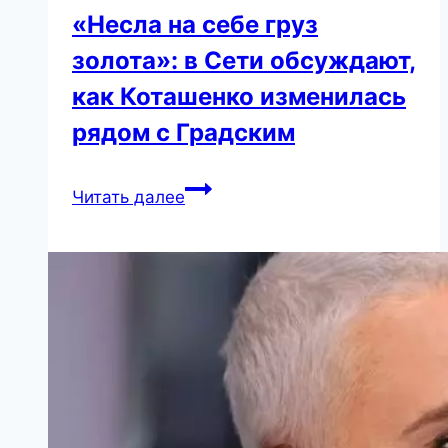
«Несла на себе груз
золота»: в Сети обсуждают,
как Коташенко изменилась
рядом с Градским
«Несла
Читать далее
на
себе
груз
золота»:
в
Сети
обсуждают,
как
Коташенко