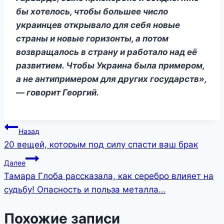
бы хотелось, чтобы большее число
украинцев открывало для себя новые
страны и новые горизонты, а потом
возвращалось в страну и работало над её
развитием. Чтобы Украина была примером,
а не антипримером для других государств»,
— говорит Георгий.
Навигация
Назад
20 вещей, которым под силу спасти ваш брак
по
Далее
записям
Тамара Глоба рассказала, как серебро влияет на
судьбу! Опасность и польза металла…
Похожие записи