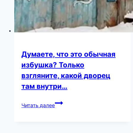
Думаете, что это обычная
избушка? Только
взгляните, какой дворец
там внутри…
Думаете,
Читать далее
что
это
обычная