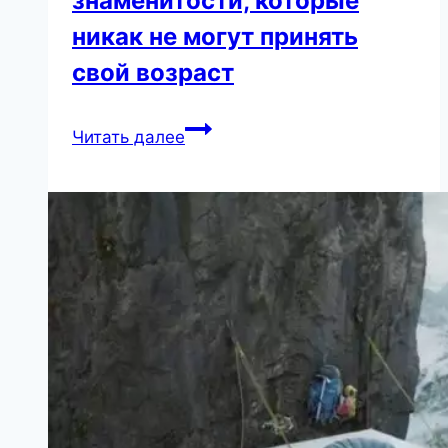
знаменитости, которые
никак не могут принять
свой возраст
«Старушки-
Читать далее
молодушки!»:
отечественные
знаменитости,
которые
никак
не
могут
принять
свой
возраст