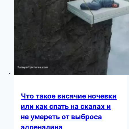
Что такое висячие ночевки
или как спать на скалах и
не умереть от выброса
адреналина