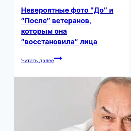
Невероятные фото ″До″ и
″После″ ветеранов,
которым она
″восстановила″ лица
Невероятные
Читать далее
фото
″До″
и
″После″
ветеранов,
которым
она
″восстановила″
лица