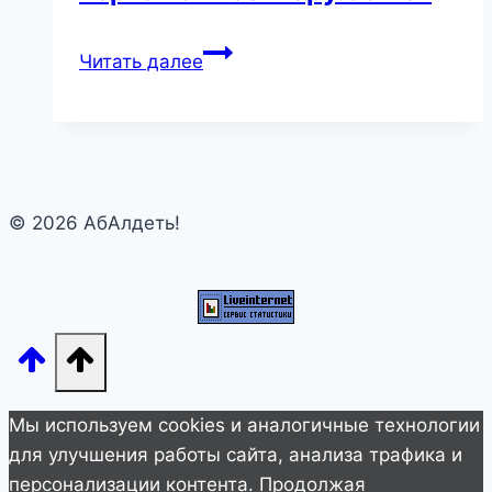
Как
Читать далее
выглядит
вдова
Левона
Оганезова,
которая
© 2026 АбАлдеть!
была
верна
композитору
56
лет
Мы используем cookies и аналогичные технологии
для улучшения работы сайта, анализа трафика и
персонализации контента. Продолжая