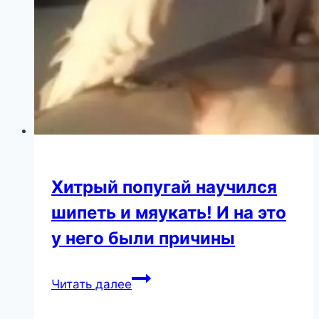
Хитрый попугай научился
шипеть и мяукать! И на это
у него были причины
Хитрый
Читать далее
попугай
научился