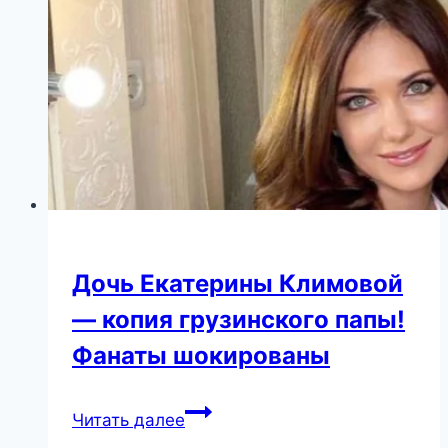
и
Варум
отдали
украинцам
всю
прибыль
от
концерта.
Дочь Екатерины Климовой
— копия грузинского папы!
Фанаты шокированы
Дочь
Читать далее
Екатерины