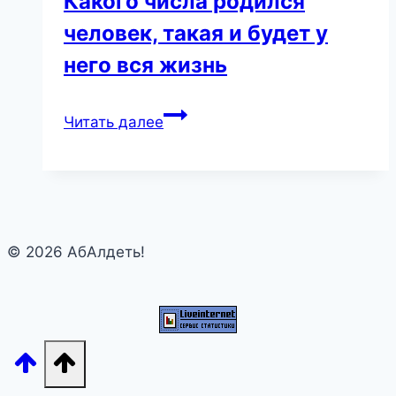
Какого числа родился
человек, такая и будет у
него вся жизнь
Какого
Читать далее
числа
родился
человек,
такая
и
© 2026 АбАлдеть!
будет
у
него
вся
жизнь