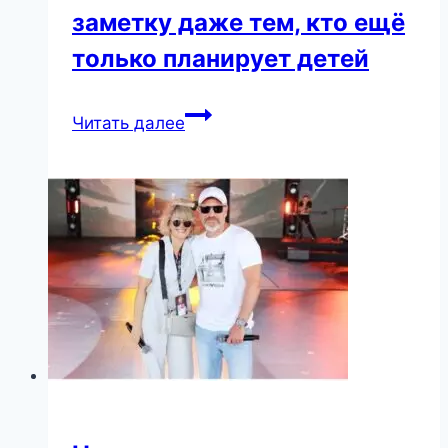
заметку даже тем, кто ещё
только планирует детей
20
Читать далее
крутых
лайфхаков,
которые
надо
взять
на
заметку
даже
тем,
кто
ещё
только