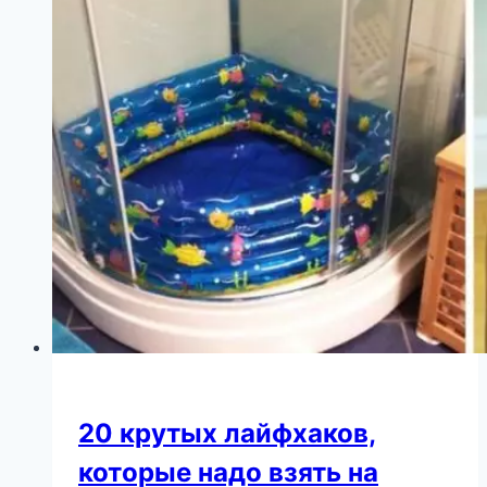
певица
пыталась
скрыть
лицо,
но
не
вышло
20 крутых лайфхаков,
которые надо взять на