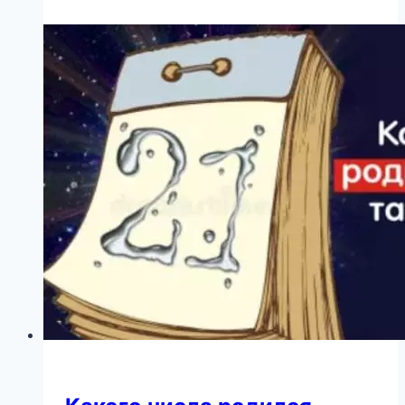
Климовой
—
копия
грузинского
папы!
Фанаты
шокированы