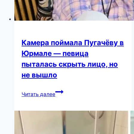
Камера поймала Пугачёву в
Юрмале — певица
пыталась скрыть лицо, но
не вышло
Камера
Читать далее
поймала
Пугачёву
в
Юрмале
—