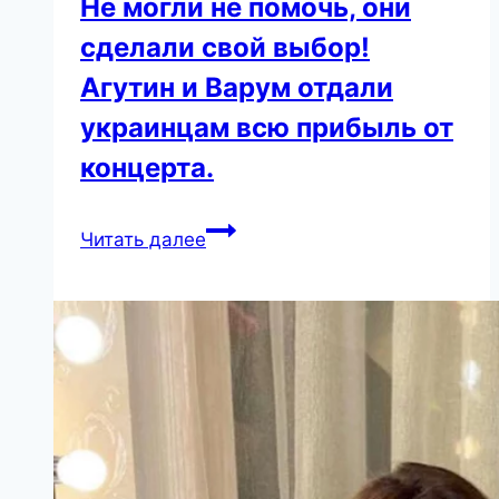
Не могли не помочь, они
планирует
сделали свой выбор!
детей
Агутин и Варум отдали
украинцам всю прибыль от
концерта.
Не
Читать далее
могли
не
помочь,
они
сделали
свой
выбор!
Агутин