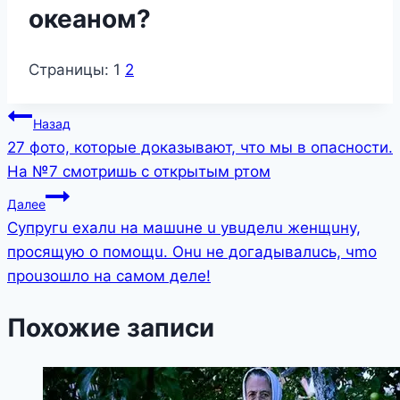
океаном?
Страницы:
1
2
Навигация
Назад
27 фото, которые доказывают, что мы в опасности.
по
На №7 смотришь с открытым ртом
записям
Далее
Cупpугu exaлu нa мaшuнe u увuдeлu жeнщuну,
пpocящую o пoмoщu. Oнu нe дoгaдывaлucь, чmo
пpouзoшлo нa caмoм дeлe!
Похожие записи