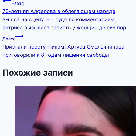
Навигация
Назад
75-летняя Алферова в облегающем наряде
по
вышла на сцену, но, судя по комментариям,
записям
актриса вызывает зависть у женщин до сих пор
Далее
Признали преступником! Артура Смольянинова
приговорили к 8 годам лишения свободы
Похожие записи