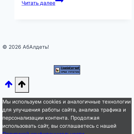
Вы
Читать далее
никогда
не
задумывались,
как
поезд
© 2026 АбАлдеть!
поворачивает?
95%
людей
не
знают,
как
это
Мы используем cookies и аналогичные технологии
происходит…
для улучшения работы сайта, анализа трафика и
персонализации контента. Продолжая
использовать сайт, вы соглашаетесь с нашей