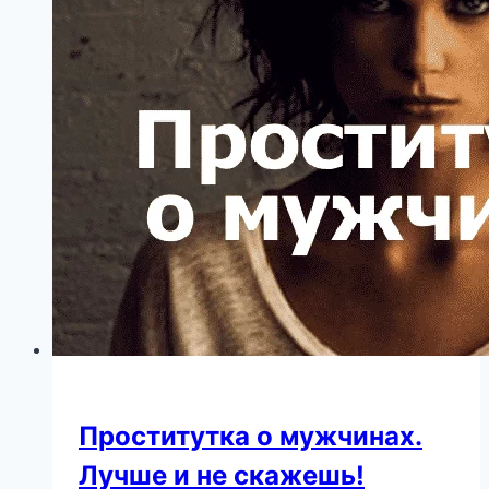
из
Голливуда:
“Брюс
стал
беспомощным…”
Проститутка о мужчинах.
Лучше и не скажешь!