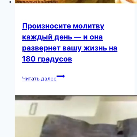
Произносите молитву
каждый день — и она
развернет вашу жизнь на
180 градусов
Произносите
Читать далее
молитву
каждый
день
—
и
она
развернет