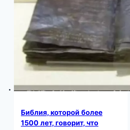
вашу
жизнь
на
180
градусов
Библия, которой более
1500 лет, говорит, что