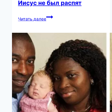
Иисус не был распят
Библия,
Читать далее
которой
более
1500
лет,
говорит,
что
Иисус
не
был
распят