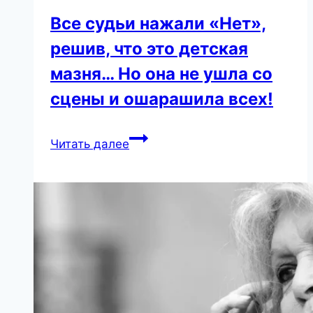
Все судьи нажали «Нет»,
решив, что это детская
мазня… Но она не ушла со
сцены и ошарашила всех!
Все
Читать далее
судьи
нажали
«Нет»,
решив,
что
это
детская
мазня…
Но