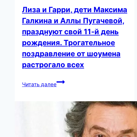
Лиза и Гарри, дети Максима
Галкина и Аллы Пугачевой,
празднуют свой 11-й день
рождения. Трогательное
поздравление от шоумена
растрогало всех
Лиза
Читать далее
и
Гарри,
дети
Максима
Галкина
и