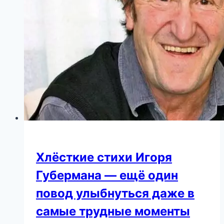
Аллы
Пугачевой,
празднуют
свой
11-
й
день
рождения.
Трогательное
поздравление
от
шоумена
Хлёсткие стихи Игоря
растрогало
Губермана — ещё один
всех
повод улыбнуться даже в
самые трудные моменты