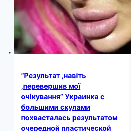
“Результат ,навіть
,перевершив мої
очікування” Украинка с
большими скулами
похвасталась результатом
очередной пластической