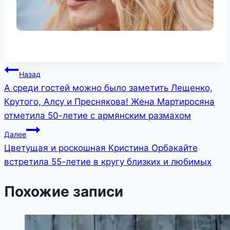
Навигация
Назад
А среди гостей можно было заметить Лещенко,
по
Крутого, Алсу и Преснякова! Жена Мартиросяна
записям
отметила 50-летие с армянским размахом
Далее
Цветущая и роскошная Кристина Орбакайте
встретила 55-летие в кругу близких и любимых
Похожие записи