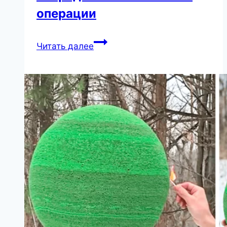
операции
“Результат
Читать далее
,навіть
,перевершив
мої
очікування”
Украинка
с
большими
скулами
похвасталась
результатом
очередной
пластической
операции