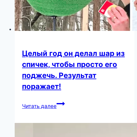
Целый год он делал шар из
спичек, чтобы просто его
поджечь. Результат
поражает!
Целый
Читать далее
год
он
делал
шар